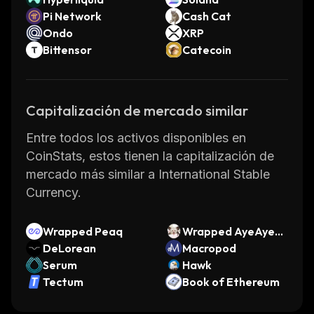
Pi Network
Cash Cat
Ondo
XRP
Bittensor
Catecoin
Capitalización de mercado similar
Entre todos los activos disponibles en
CoinStats, estos tienen la capitalización de
mercado más similar a International Stable
Currency.
Wrapped Peaq
Wrapped AyeAyeC
DeLorean
oin
Macropod
Serum
Hawk
Tectum
Book of Ethereum