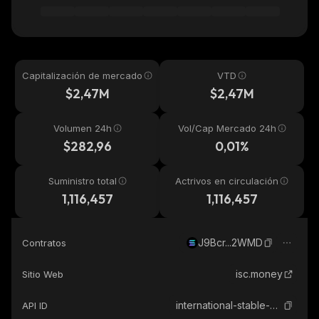
Capitalización de mercado
VTD
$2,47M
$2,47M
Volumen 24h
Vol/Cap Mercado 24h
$282,96
0,01%
Suministro total
Actrivos en circulación
1,116,457
1,116,457
J9Bcr...2WMD
Contratos
isc.money
Sitio Web
international-stable-currency
API ID