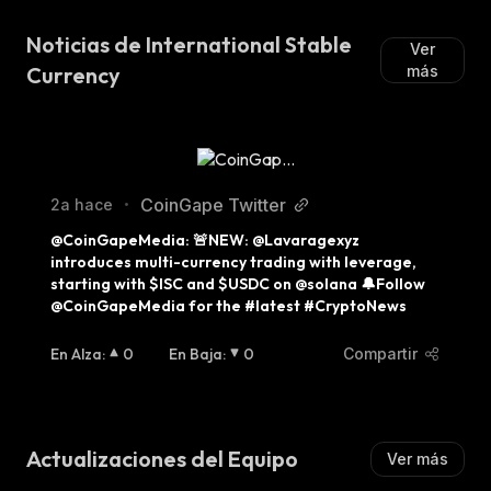
Noticias de International Stable
Ver
Currency
más
CoinGape Twitter
2a hace
•
@CoinGapeMedia: 🚨NEW: @Lavaragexyz 
introduces multi-currency trading with leverage, 
starting with $ISC and $USDC on @solana 🔔Follow 
@CoinGapeMedia for the #latest #CryptoNews
En Alza
:
0
En Baja
:
0
Compartir
Actualizaciones del Equipo
Ver más