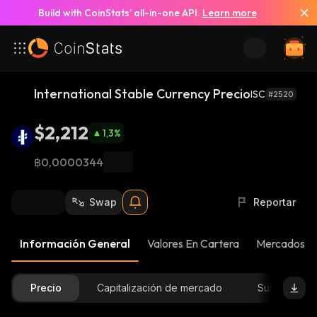
Build with CoinStats’ all-in-one API.
Learn more
International Stable Currency Precio
ISC
#2520
$2,212
1,3
%
฿0,0000344
Swap
Reportar
Información General
Valores En Cartera
Mercados
Precio
Capitalización de mercado
Suministro D