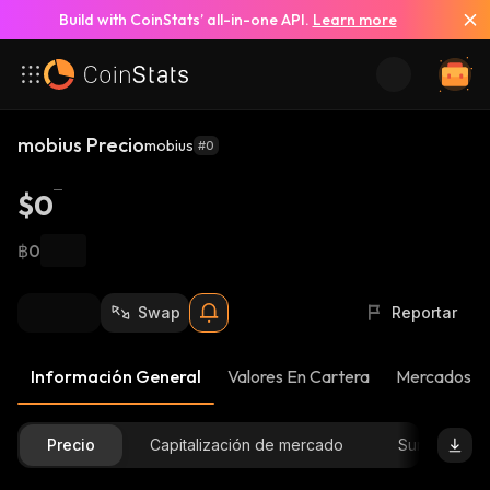
Build with CoinStats’ all-in-one API.
Learn more
mobius Precio
mobius
#0
$0
฿0
Swap
Reportar
Información General
Valores En Cartera
Mercados
Precio
Capitalización de mercado
Suministro D