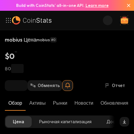
Build with CoinStats’ all-in-one API.
Learn more
mobius Цена
mobius
#0
$0
฿0
Обменять
Отчет
Обзор
Активы
Рынки
Новости
Обновления К
Цена
Рыночная капитализация
Доступное 