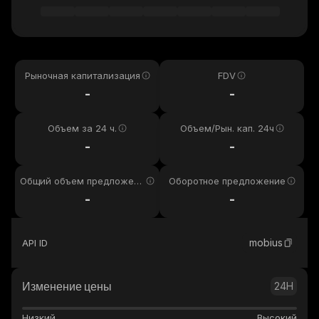
Рыночная капитализация
FDV
-
-
Объем за 24 ч.
Объем/Рын. кап. 24ч
-
-
Общий объем предложени
Оборотное предложение
я
-
-
mobius
API ID
Изменение цены
24H
Низкий
Высокий