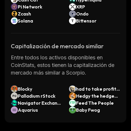
Pi Network
XRP
Zcash
Ondo
Solana
Bittensor
Capitalización de mercado similar
Entre todos los activos disponibles en
CoinStats, estos tienen la capitalización de
mercado más similar a Scorpio.
Blocky
had to take profits
Palladium rStock
sir
Hedgy the hedgeho
Navigator Exchang
g
Feed The People
e
Aquarius
Baby Fwog