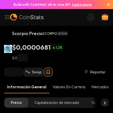
Build with CoinStats’ all-in-one API.
Learn more
Scorpio Precio
SCORPIO
#7341
$0,0000681
1,2
%
฿0
Swap
Reportar
Información General
Valores En Cartera
Mercados
Precio
Capitalización de mercado
Suministro D