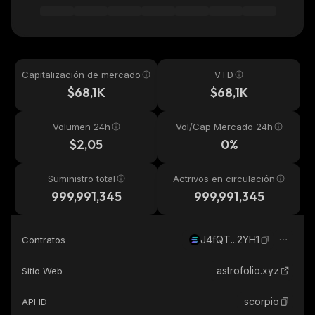
Capitalización de mercado
VTD
$68,1K
$68,1K
Volumen 24h
Vol/Cap Mercado 24h
$2,05
0%
Suministro total
Actrivos en circulación
999,991,345
999,991,345
J4fQT...2YH1
Contratos
astrofolio.xyz
Sitio Web
scorpio
API ID