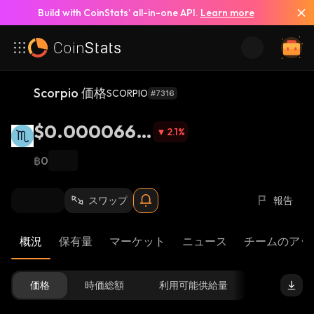
Build with CoinStats’ all-in-one API.
Learn more
Scorpio 価格
SCORPIO
#7316
$0.0000668
2.1
%
9
฿0
スワップ
報告
概況
保有量
マーケット
ニュース
チームのアッ
価格
時価総額
利用可能供給量