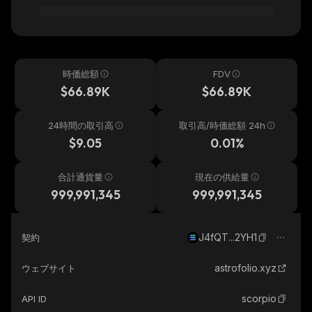
時価総額
FDV
$66.89K
$66.89K
24時間の取引高
取引高/時価総額 24h
$9.05
0.01%
合計通貨量
現在の供給量
999,991,345
999,991,345
J4fQT...2YH1
契約
astrofolio.xyz
ウェブサイト
scorpio
API ID