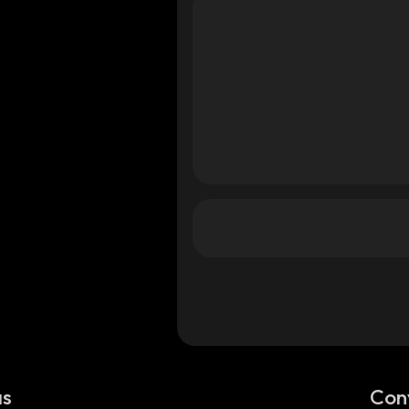
as
Con