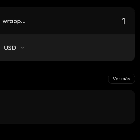
wrapped-bitcoin-celer
USD
Ver más