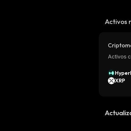
Activos 
Criptom
Activos c
Hyperl
XRP
Actualiz