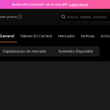
Build with CoinStats’ all-in-one API.
Learn more
oner precio
 General
Valores En Cartera
Mercados
Noticias
Actua
Capitalización de mercado
Suministro Disponible