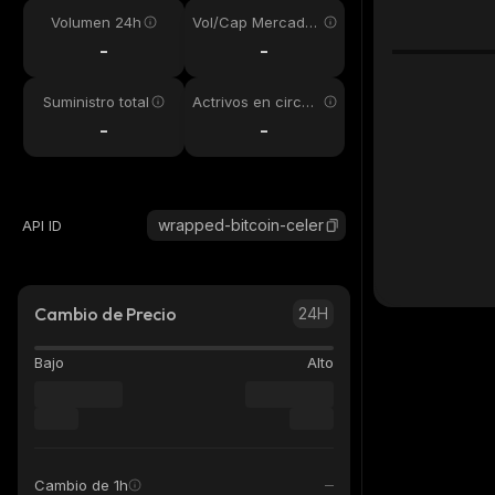
Volumen 24h
Vol/Cap Mercado
24h
-
-
Suministro total
Actrivos en circul
ación
-
-
wrapped-bitcoin-celer
API ID
Cambio de Precio
24H
Bajo
Alto
Cambio de 1h