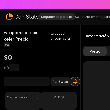
Seguidor de portolio
Swap
Criptomonedas
P
wrapped-bitcoin-
wrapped-
Información
celer Precio
bitcoin-celer
#0
Precio
$0
฿0
Swap
Capitalización de
VTD
mercado
-
-