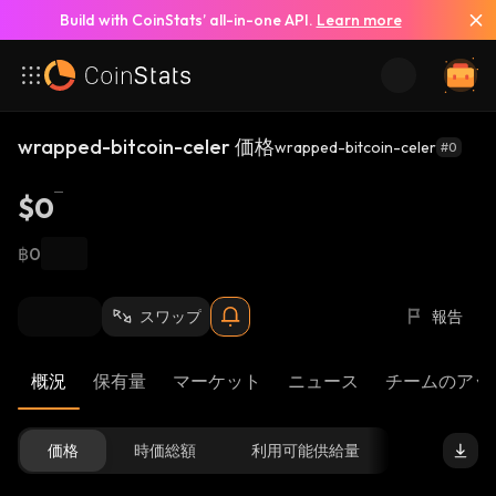
Build with CoinStats’ all-in-one API.
Learn more
wrapped-bitcoin-celer 価格
wrapped-bitcoin-celer
#0
$0
฿0
スワップ
報告
概況
保有量
マーケット
ニュース
チームのアッ
価格
時価総額
利用可能供給量