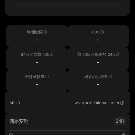
時価総額
FDV
-
-
24時間の取引高
取引高/時価総額 24h
-
-
合計通貨量
現在の供給量
-
-
wrapped-bitcoin-celer
API ID
価格変動
24H
低
高