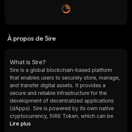
À propos de 5ire
What is 5ire?
5ire is a global blockchain-based platform
that enables users to securely store, manage,
and transfer digital assets. It provides a
secure and reliable infrastructure for the
development of decentralized applications
(dApps). 5ire is powered by its own native
cryptocurrency, 5IRE Token, which can be
used to pay for transactions on the platform.
Lire plus
The platform also offers a wide range of