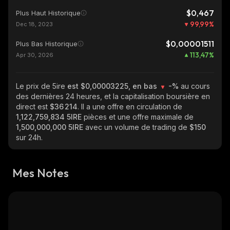
$0,467
Plus Haut Historique
99,99
%
Dec 18, 2023
$0,00001511
Plus Bas Historique
113,47
%
Apr 30, 2026
Le prix de 5ire
est $0,00003225, en bas
-%
au cours
des dernières 24 heures, et la capitalisation boursière en
direct est
$36 214
. Il a une offre en circulation de
1,122,759,834 5IRE
pièces et une offre maximale de
1,500,000,000 5IRE
avec un volume de trading de
$150
sur 24h.
Mes Notes