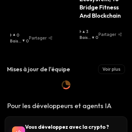
Bridge Fitness 
And Blockchain
H
3
Partager
H
0
A
Baissi
0
Partager
A
Baissi
0
U
Er
:
U
Er
:
S
S
S
S
I
I
E
Mises à jour de l'équipe
Voir plus
E
R
R
:
:
Pour les développeurs et agents IA
Vous développez avec la crypto ?