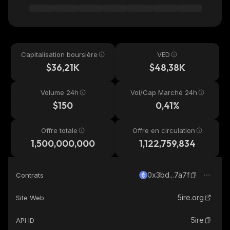
Capitalisation boursière
VED
$36,21K
$48,38K
Volume 24h
Vol/Cap Marché 24h
$150
0,41%
Offre totale
Offre en circulation
1,500,000,000
1,122,759,834
0x3bd...7a7f
Contrats
5ire.org
Site Web
5ire
API ID