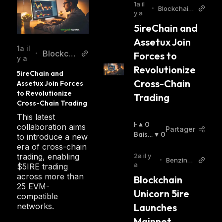
1a il
•
Blockchain
y a
Reporter
5ireChain and 
Assetux Join 
1a il
Blockcha
Forces to 
•
y a
inReport
Revolutionize 
5ireChain and 
er
Cross-Chain 
Assetux Join Forces 
to Revolutionize 
Trading
Cross-Chain Trading
This latest
H
0
collaboration aims
Partager
A
Baissi
0
to introduce a new
U
Er
:
era of cross-chain
S
2a il y
trading, enabling
•
Benzing
S
a
$5IRE trading
a
I
across more than
Blockchain 
E
25 EVM-
Unicorn 5ire 
R
compatible
:
Launches 
networks.
Mainnet 