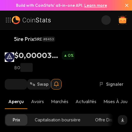
Build with CoinStats’ all-in-one API.
Learn more
5ire Prix
5IRE
#8453
$0,0000322
0
%
5
฿0
Swap
Signaler
Aperçu
Avoirs
Marchés
Actualités
Mises À Jour 
Prix
Capitalisation boursière
Offre Disponible