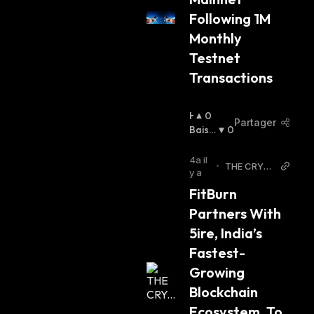
Following 1M 
Monthly 
Testnet 
Transactions
H
0
Partager
A
Baissi
0
U
Er
:
S
4a il
•
THE CRYP
S
y a
TO BASIC
I
FitBurn 
E
Partners With 
R
:
5ire, India’s 
Fastest-
Growing 
Blockchain 
Ecosystem, To 