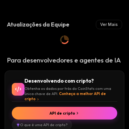
I
Mista
M
:
M
:
I
I
S
S
T
Atualizações da Equipe
Ver Mais
T
A
A
:
:
Para desenvolvedores e agentes de IA
Desenvolvendo com cripto?
Obtenha os dados por trás do CoinStats com uma
única chave de API.
Conheça a melhor API de
cripto
API de cripto
O que é uma API de cripto?