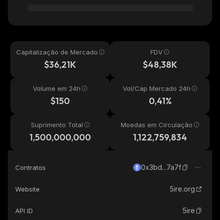
Capitalização de Mercado
FDV
$36,21K
$48,38K
Volume em 24h
Vol/Cap Mercado 24h
$150
0,41%
Suprimento Total
Moedas em Circulação
1,500,000,000
1,122,759,834
0x3bd...7a7f
Contratos
5ire.org
Website
5ire
API ID