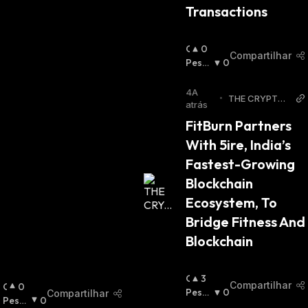
Transactions
O
0
Compartilhar
T
Pessi
0
I
Mista
M
:
4A
•
THE CRYPTO
I
atrás
BASIC
S
FitBurn Partners 
T
With 5ire, India’s 
A
:
Fastest-Growing 
Blockchain 
Ecosystem, To 
Bridge Fitness And 
Blockchain
O
3
Compartilhar
O
0
T
Pessi
0
Compartilhar
T
Pessi
0
I
Mista