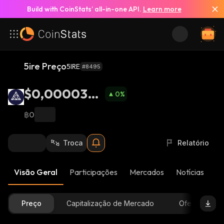
Build with CoinStats’ all-in-one API.
Learn more
5ire Preço
5IRE
#8495
$0,0000322
0
%
5
฿0
Troca
Relatório
Visão Geral
Participações
Mercados
Notícias
At
Preço
Capitalização de Mercado
Oferta Dispon