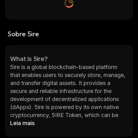
Sobre 5ire
What is 5ire?
5ire is a global blockchain-based platform
that enables users to securely store, manage,
and transfer digital assets. It provides a
secure and reliable infrastructure for the
development of decentralized applications
(dApps). 5ire is powered by its own native
cryptocurrency, 5IRE Token, which can be
used to pay for transactions on the platform.
Leia mais
The platform also offers a wide range of