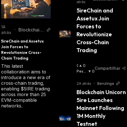
atrás
orter
5ireChain and 
Assetux Join 
Forces to 
1A
Blockchain
•
atrás
Revolutionize 
Reporter
Cross-Chain 
5ireChain and Assetux 
Join Forces to 
Trading
Revolutionize Cross-
Chain Trading
O
0
This latest
Compartilhar
T
Pessi
0
collaboration aims to
I
Mista
introduce a new era of
M
:
cross-chain trading,
2A atrás
•
Benzinga
I
enabling $5IRE trading
Blockchain Unicorn 
S
across more than 25
5ire Launches 
T
EVM-compatible
A
networks.
Mainnet Following 
:
1M Monthly 
Testnet 