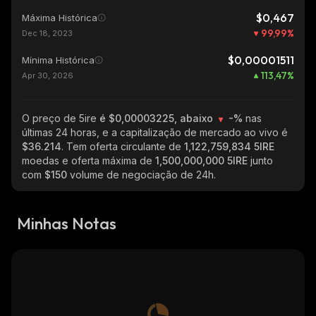
$0,467
Máxima Histórica
99,99
%
Dec 18, 2023
$0,00001511
Mínima Histórica
113,47
%
Apr 30, 2026
O preço de 5ire
é $0,00003225, abaixo
-%
nas
últimas 24 horas, e a capitalização de mercado ao vivo é
$36.214
. Tem oferta circulante de
1,122,759,834 5IRE
moedas e oferta máxima de
1,500,000,000 5IRE
junto
com
$150
volume de negociação de 24h.
Minhas Notas