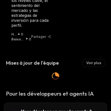
los niveles clave, el
sentimiento del
mercado y las
estrategias de
inversión para cada
perfil.
Ha
0
Partager
Uss
Baissier
0
Ier
:
:
Mises à jour de l'équipe
Voir plus
Pour les développeurs et agents IA