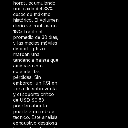
horas, acumulando
R
una caída del 38%
:
desde su máximo
histórico. El volumen
diario se contrae un
18% frente al
promedio de 30 días,
y las medias móviles
de corto plazo
marcan una
tendencia bajista que
amenaza con
extender las
pérdidas. Sin
embargo, un RSI en
zona de sobreventa
y el soporte crítico
de USD $0,53
podrían abrir la
puerta a un rebote
técnico. Este análisis
exhaustivo desglosa