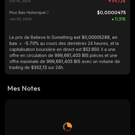
99,72
%
Oct 14, 2024
$0,0000475
Plus Bas Historique
11,31
%
Jun 25, 2026
Le prix de Believe In Something
est $0,00005288, en
bas
-5.70%
au cours des dernières 24 heures, et la
capitalisation boursière en direct est
$52 850
. Il a une
offre en circulation de
999,661,403 BIS
pièces et une
offre maximale de
999,661,403 BIS
avec un volume de
trading de
$352,13
sur 24h.
Mes Notes