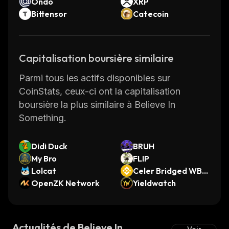
Ondo
XRP
Bittensor
Catecoin
Capitalisation boursière similaire
Parmi tous les actifs disponibles sur
CoinStats, ceux-ci ont la capitalisation
boursière la plus similaire à Believe In
Something.
Didi Duck
BRUH
My Bro
FLIP
Lolcat
Celer Bridged WBN
OpenZK Network
B (Linea)
Yieldwatch
Actualités de Believe In