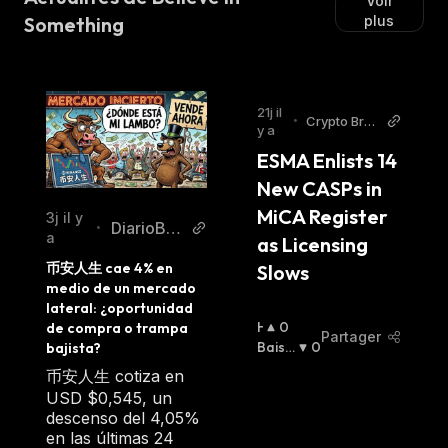
Voir
Something
plus
21j il
•
Crypto Brea
y a
king News
ESMA Enlists 14 
New CASPs in 
MiCA Register 
3j il y
DiarioBitc
•
a
as Licensing 
oin
币安人生 cae 4% en 
Slows
medio de un mercado 
lateral: ¿oportunidad 
H
0
de compra o trampa 
Partager
A
Baissi
0
bajista?
U
Er
:
币安人生 cotiza en
S
USD $0,545, un
S
descenso del 4,05%
I
en las últimas 24
E