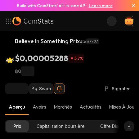
Build with CoinStats’ all-in-one API.
Learn more
Believe In Something Prix
BIS
#7737
$0,00005288
5,7
%
฿0
Swap
Signaler
Aperçu
Avoirs
Marchés
Actualités
Mises À Jour 
Prix
Capitalisation boursière
Offre Disponible