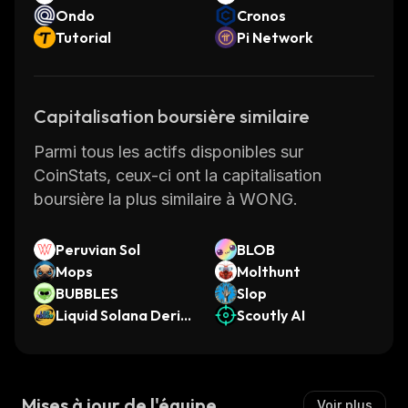
Ondo
Cronos
Tutorial
Pi Network
Capitalisation boursière similaire
Parmi tous les actifs disponibles sur
CoinStats, ceux-ci ont la capitalisation
boursière la plus similaire à WONG.
Peruvian Sol
BLOB
Mops
Molthunt
BUBBLES
Slop
Liquid Solana Deriv
Scoutly AI
ative
Mises à jour de l'équipe
Voir plus