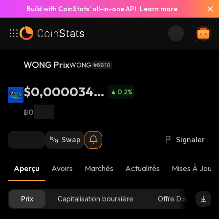
Build with CoinStats’ all-in-one API.
Learn more
WONG Prix
WONG
#8610
$0,0000346
0,2
%
5
฿0
Swap
Signaler
Aperçu
Avoirs
Marchés
Actualités
Mises À Jour 
Prix
Capitalisation boursière
Offre Disponible