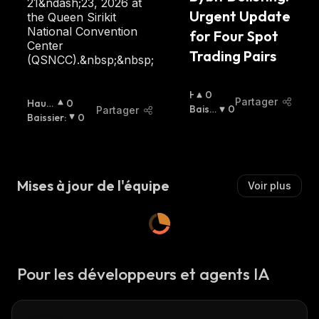
E
21&ndash;23, 2026 at
Urgent Update 
R
the Queen Sirikit
:
National Convention
for Four Spot 
Center
Trading Pairs
(QSNCC).&nbsp;&nbsp;
H
0
Partager
Haus
0
A
Baissi
0
Partager
Sier
Baissier
:
:
0
U
Er
:
S
S
I
E
Mises à jour de l'équipe
Voir plus
R
:
Pour les développeurs et agents IA