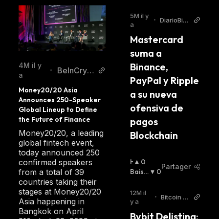
5M il y
•
DiarioBitc
a
oin
Mastercard 
suma a 
Binance, 
4M il y
BeInCrypt
•
a
PayPal y Ripple 
o
Money20/20 Asia 
a su nueva 
Announces 250-Speaker 
ofensiva de 
Global Lineup to Define 
the Future of Finance
pagos 
Money20/20, a leading
Blockchain
global fintech event,
today announced 250
H
0
confirmed speakers
Partager
A
Baissi
0
from a total of 39
U
Er
:
countries taking their
S
stages at Money20/20
12M il
•
Bitcoin W
S
Asia happening in
y a
orld
I
Bangkok on April
Bybit Delisting: 