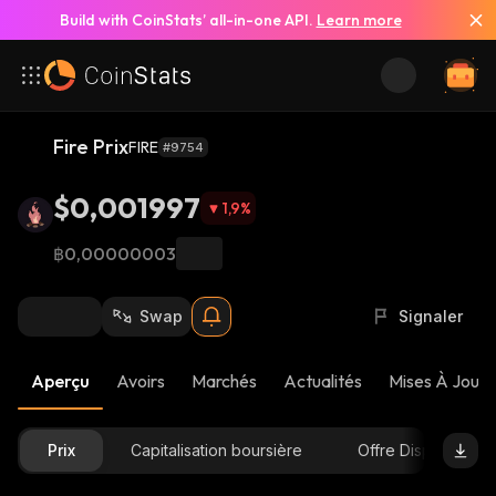
Build with CoinStats’ all-in-one API.
Learn more
Fire Prix
FIRE
#9754
$0,001997
1,9
%
฿0,00000003
Swap
Signaler
Aperçu
Avoirs
Marchés
Actualités
Mises À Jour 
Prix
Capitalisation boursière
Offre Disponible