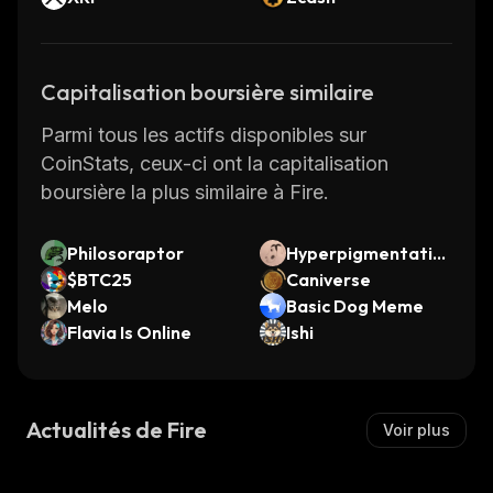
Capitalisation boursière similaire
Parmi tous les actifs disponibles sur
CoinStats, ceux-ci ont la capitalisation
boursière la plus similaire à Fire.
Philosoraptor
Hyperpigmentatio
$BTC25
n
Caniverse
Melo
Basic Dog Meme
Flavia Is Online
Ishi
Actualités de Fire
Voir plus