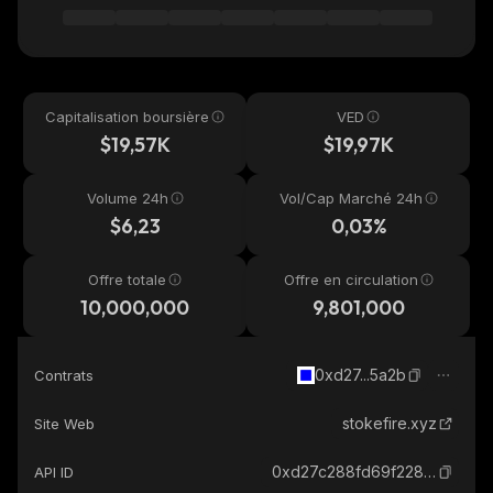
Capitalisation boursière
VED
$19,57K
$19,97K
Volume 24h
Vol/Cap Marché 24h
$6,23
0,03%
Offre totale
Offre en circulation
10,000,000
9,801,000
0xd27...5a2b
Contrats
stokefire.xyz
Site Web
0xd27c288fd69f228e0c02f79e5ecadff962e05a2b_base
API ID