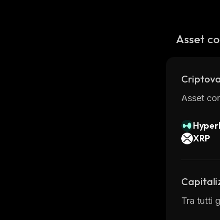
Asset co
Criptova
Asset con
Hyperl
XRP
Capitali
Tra tutti 