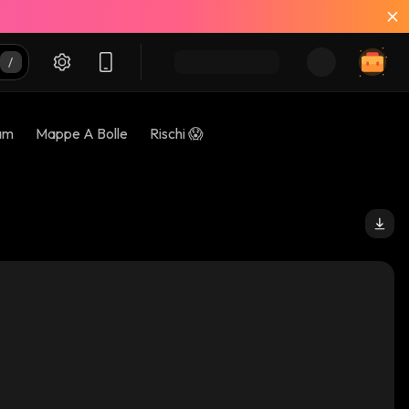
am
Mappe A Bolle
Rischi 😱