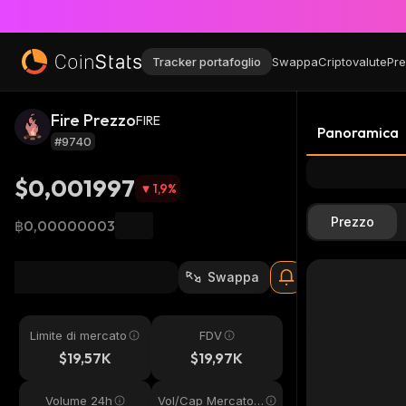
Tracker portafoglio
Swappa
Criptovalute
Pre
Fire Prezzo
FIRE
Panoramica
#9740
$0,001997
1,9
%
Prezzo
฿0,00000003
Swappa
Limite di mercato
FDV
$19,57K
$19,97K
Volume 24h
Vol/Cap Mercato