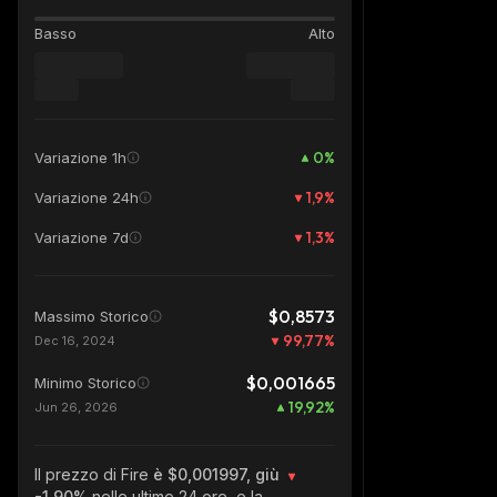
Basso
Alto
0
%
Variazione 1h
1,9
%
Variazione 24h
1,3
%
Variazione 7d
$0,8573
Massimo Storico
99,77
%
Dec 16, 2024
$0,001665
Minimo Storico
19,92
%
Jun 26, 2026
Il prezzo di Fire
è $0,001997, giù
-1.90%
nelle ultime 24 ore, e la