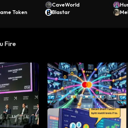
CaveWorld
Hun
Game Token
Blastar
Me
u Fire