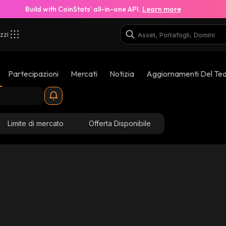
Build with CoinStats’ all-in-one API.
Learn more
zzi
Partecipazioni
Mercati
Notizia
Aggiornamenti Del Te
Limite di mercato
Offerta Disponibile