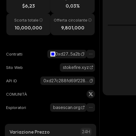
24h
$6,23
0,03%
Scorta totale
Offerta circolante
10,000,000
9,801,000
0xd27...5a2b
Contratti
stokefire.xyz
Sito Web
0xd27c288fd69f228e0c02f79e5ecadff962e05a2b_base
API ID
COMUNITÀ
basescan.org
Esploratori
Variazione Prezzo
24H