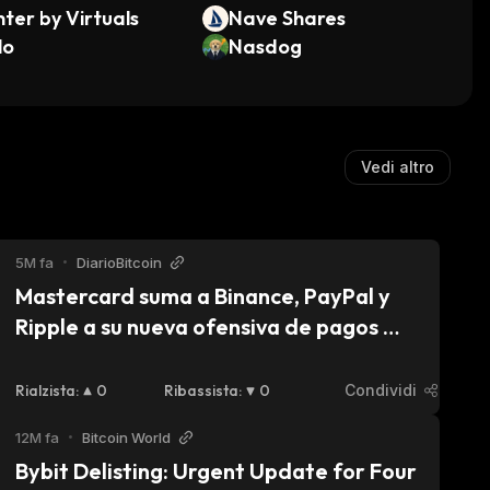
ter by Virtuals
Nave Shares
lo
Nasdog
Vedi altro
5M fa
•
DiarioBitcoin
Mastercard suma a Binance, PayPal y 
Ripple a su nueva ofensiva de pagos 
Blockchain
Rialzista
:
0
Ribassista
:
0
Condividi
12M fa
•
Bitcoin World
Bybit Delisting: Urgent Update for Four 