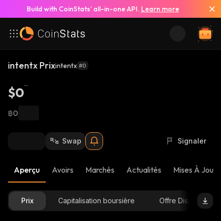
Build with CoinStats’ all-in-one API.
Learn more
intentx Prix
intentx
#0
$0
฿0
Swap
Signaler
Aperçu
Avoirs
Marchés
Actualités
Mises À Jour 
Prix
Capitalisation boursière
Offre Disponible