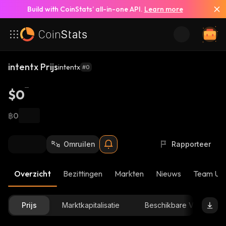
Build with CoinStats’ all-in-one API.
Learn more
intentx Prijs
intentx
#0
$0
฿0
Omruilen
Rapporteer
Overzicht
Bezittingen
Markten
Nieuws
Team Up
Prijs
Marktkapitalisatie
Beschikbare Voorraad