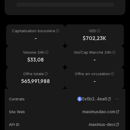
Capitalisation boursière
VED
-
$702,23K
Volume 24h
Vol/Cap Marché 24h
$33,08
-
Offre totale
Offre en circulation
565,991,988
-
0x6b3...4ea6
Contrats
maximusdao.com
Site Web
maximus-deci
API ID