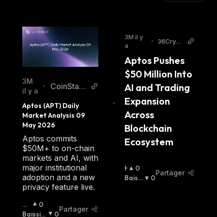
3M il y
•
36Crypt
a
o
Aptos Pushes 
$50 Million Into 
3M
CoinStats
AI and Trading 
•
il y a
AI Article
Expansion 
Aptos (APT) Daily 
s
Across 
Market Analysis 09 
May 2026
Blockchain 
Aptos commits
Ecosystem
$50M+ to on-chain
markets and AI, with
major institutional
H
0
Partager
adoption and a new
A
Baissi
0
privacy feature live.
U
Er
:
S
H
0
S
Partager
Au
Baissie
0
I