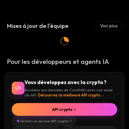
Ssi
R
:
E
Er
:
R
:
Mises à jour de l'équipe
Voir plus
Pour les développeurs et agents IA
Vous développez avec la crypto ?
Accédez aux données de CoinStats avec une seule
clé API.
Découvrez la meilleure API crypto
API crypto
Qu'est-ce qu'une API crypto ?