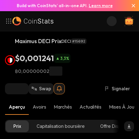
Build with CoinStats’ all-in-one API.
Learn more
Maximus DECI Prix
DECI
#15692
$0,001241
3,3
%
฿0,00000002
Swap
Signaler
Aperçu
Avoirs
Marchés
Actualités
Mises À Jour 
Prix
Capitalisation boursière
Offre Disponible