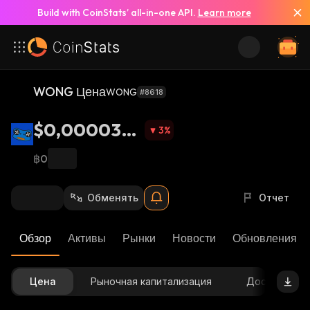
Build with CoinStats’ all-in-one API.
Learn more
WONG Цена
WONG
#8618
$0,0000345
3
%
5
฿0
Обменять
Отчет
Обзор
Активы
Рынки
Новости
Обновления К
Цена
Рыночная капитализация
Доступное 