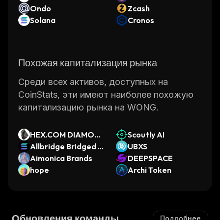
Ondo
Zcash
Solana
Cronos
Похожая капитализация рынка
Среди всех активов, доступных на
CoinStats, эти имеют наиболее похожую
капитализацию рынка на WONG.
HEX.COM DIAMON
Scoutly AI
D
Allbridge Bridged S
UBXS
OL (Near Protocol)
Aimonica Brands
DEEPSPACE
hope
Archi Token
Обновления команды
Подробнее