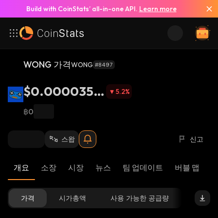
Build with CoinStats’ all-in-one API.
Learn more
WONG 가격
WONG
#8497
$0.0000355
5.2
%
5
฿0
스왑
신고
개요
소장
시장
뉴스
팀 업데이트
버블 맵
리
가격
시가총액
사용 가능한 공급량