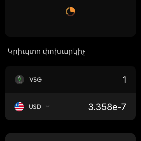
Կրիպտո փոխարկիչ
VSG
USD