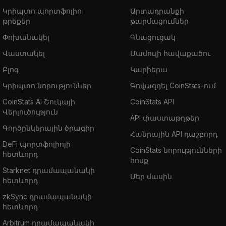
Կրիպտո պորտֆոլիո
Արտադրանքի
թրեքեր
թարմացումներ
Փոխանակել
Գնացուցակ
Վաստակել
Մամուլի հավաքածու
Բլոգ
Կարիերա
Կրիպտո նորություններ
Գովազդել CoinStats-ում
CoinStats AI Շուկայի
CoinStats API
Վերլուծություն
API փաստաթղթեր
Գործընկերային ծրագիր
Հանրային API դաշբորդ
DeFi պորտֆոլիոյի
CoinStats նորությունների
հետևորդ
հոսք
Starknet դրամապանակի
Մեր մասին
հետևորդ
zkSync դրամապանակի
հետևորդ
Arbitrum դրամապանակի