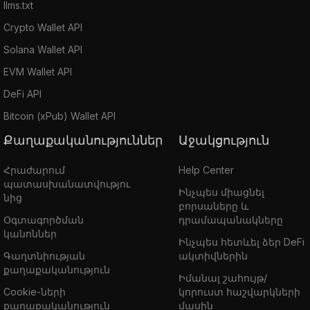
llms.txt
Crypto Wallet API
Solana Wallet API
EVM Wallet API
DeFi API
Bitcoin (xPub) Wallet API
Քաղաքականություններ
Աջակցություն
Հրաժարում
Help Center
պատասխանատվությու
Ինչպես միացնել
նից
բորսաները և
Օգտագործման
դրամապանակները
կանոններ
Ինչպես հետևել ձեր DeFi
Գաղտնիության
ակտիվներին
քաղաքականություն
Իմանալ շահույթ/
Cookie-ների
կորուստ հաշվարկների
քաղաքականություն
մասին