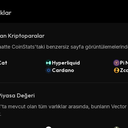
ıklar
an Kriptoparalar
atte CoinStats'taki benzersiz sayfa görüntülemelerinde 
Cat
Hyperliquid
Pi 
Cardano
Zc
Piyasa Değeri
'ta mevcut olan tüm varlıklar arasında, bunların Vecto
.