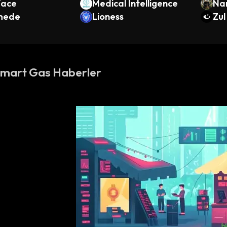
face
Medical Intelligence
Na
mede
Lioness
Zul
Smart Gas Haberler