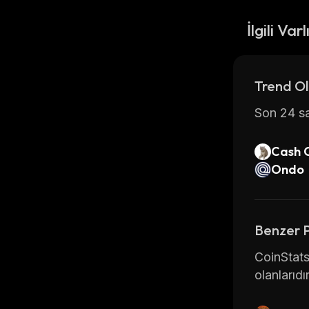
İlgili Varl
Trend Ol
Son 24 sa
Cash 
Ondo
Benzer 
CoinStats
olanlarıdır