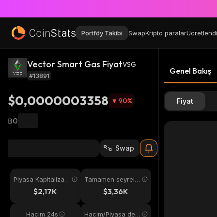
Portföy Takibi
Swap
Kripto paralar
Ücretlend
Vector Smart Gas Fiyat
VSG
Genel Bakış
#13891
$0,0000003358
90
%
Fiyat
฿0
Swap
Piyasa Kapitalizas
Tamamen seyreltil
yonu
miş
$2,17K
$3,36K
Hacim 24s
Hacim/Piyasa değ