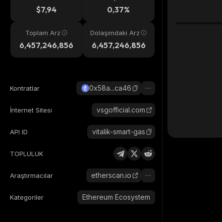
eri
$7,94
0,37%
Toplam Arz
Dolaşımdaki Arz
6,457,246,856
6,457,246,856
0x58a...ca46
Kontratlar
vsgofficial.com
İnternet Sitesi
vitalik-smart-gas
API ID
TOPLULUK
etherscan.io
Araştırmacılar
Ethereum Ecosystem
Kategoriler