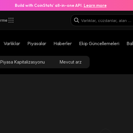
Build with CoinStats’ all-in-one API.
Learn more
irme
Varlıklar
Piyasalar
Haberler
Ekip Güncellemeleri
Bal
Piyasa Kapitalizasyonu
Mevcut arz