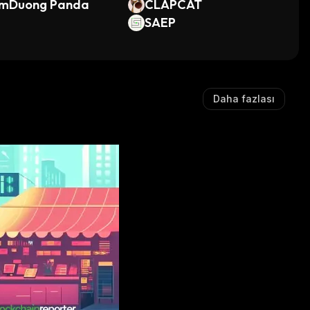
mDuong Panda
CLAPCAT
SAEP
Daha fazlası