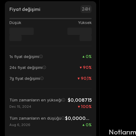
Fiyat değişimi
24H
Düşük
Yüksek
0
%
1s fiyat değişimi
90
%
24s fiyat değişimi
90,1
%
7g fiyat değişimi
$0,008715
Tüm zamanların en yükseği
100
%
Dec 15, 2024
$0,0000003358
Tüm zamanların en düşüğü
0
%
Aug 6, 2026
Notları