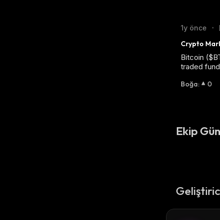
1y önce
•
Crypto Mark
Bitcoin ($B
traded fun
Boğa
:
0
Ekip Gün
Geliştiri