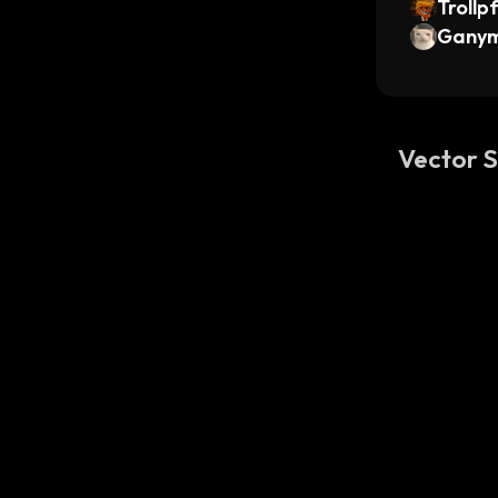
Trollp
Gany
Vector 