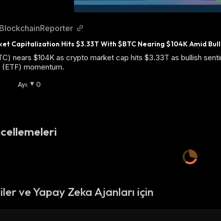
BlockchainReporter
et Capitalization Hits $3.33T With $BTC Nearing $104K Amid Bull
TC) nears $104K as crypto market cap hits $3.33T as bullish sen
d (ETF) momentum.
Ayı
:
0
cellemeleri
ciler ve Yapay Zeka Ajanları için