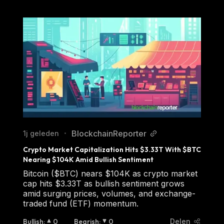
BlockchainReporter
1j geleden
•
Crypto Market Capitalization Hits $3.33T With $BTC 
Nearing $104K Amid Bullish Sentiment
Bitcoin ($BTC) nears $104K as crypto market
cap hits $3.33T as bullish sentiment grows
amid surging prices, volumes, and exchange-
traded fund (ETF) momentum.
Bullish
:
0
Bearish
:
0
Delen