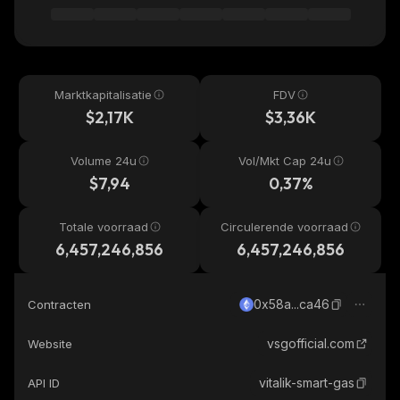
Marktkapitalisatie
FDV
$2,17K
$3,36K
Volume 24u
Vol/Mkt Cap 24u
$7,94
0,37%
Totale voorraad
Circulerende voorraad
6,457,246,856
6,457,246,856
0x58a...ca46
Contracten
vsgofficial.com
Website
vitalik-smart-gas
API ID