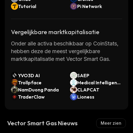
Tutorial
Pi Network
Vergelijkbare marktkapitalisatie
Onder alle activa beschikbaar op CoinStats,
hebben deze de meest vergelijkbare
marktkapitalisatie met Vector Smart Gas.
YVO3D AI
SAEP
Trollpface
Medical Intelligenc
NamDuong Panda
e
CLAPCAT
TraderClaw
Lioness
Vector Smart Gas Nieuws
Meer zien