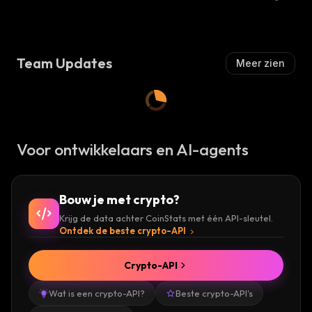
Team Updates
Meer zien
Voor ontwikkelaars en AI-agents
Bouw je met crypto?
Krijg de data achter CoinStats met één API-sleutel.
Ontdek de beste crypto-API
Crypto-API
Wat is een crypto-API?
Beste crypto-API's