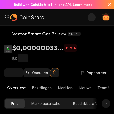
Build with CoinStats’ all-in-one API.
Learn more
Vector Smart Gas Prijs
VSG
#13949
$0,000000335
90
%
8
฿0
Omruilen
Rapporteer
Overzicht
Bezittingen
Markten
Nieuws
Team Up
Prijs
Marktkapitalisatie
Beschikbare Voorraad