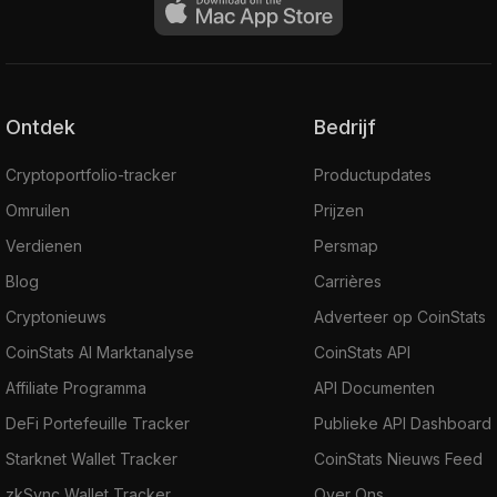
Ontdek
Bedrijf
Cryptoportfolio-tracker
Productupdates
Omruilen
Prijzen
Verdienen
Persmap
Blog
Carrières
Cryptonieuws
Adverteer op CoinStats
CoinStats AI Marktanalyse
CoinStats API
Affiliate Programma
API Documenten
DeFi Portefeuille Tracker
Publieke API Dashboard
Starknet Wallet Tracker
CoinStats Nieuws Feed
zkSync Wallet Tracker
Over Ons