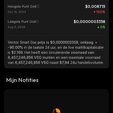
$0,008715
Hoogste Punt Ooit
100
%
Dec 15, 2024
$0,0000003358
Laagste Punt Ooit
0
%
Aug 6, 2026
Vector Smart Gas
prijs is $0,0000003358, omlaag
-90.00%
in de laatste 24 uur, en de live marktkapitalisatie
is
$2.169
. Het heeft een circulerende
voorraad van
6,457,246,856 VSG
munten en een maximale voorraad
van
6,457,246,856 VSG
naast
$7,94
24u handelsvolume.
Mijn Notities