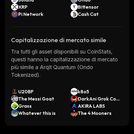
XRP
Bittensor
Pi Network
Cash Cat
Capitalizzazione di mercato simile
Tra tutti gli asset disponibili su CoinStats,
questi hanno la capitalizzazione di mercato
più simile a Arqit Quantum (Ondo
Tokenized).
U20BF
k8o5
The Messi Goat
DarkAni Grok Com
Grass
panion
AKIRA LABS
Whatever this is
The 4 Mooners