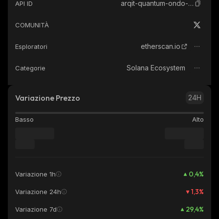
arqit-quantum-ondo-tokenized
API ID
COMUNITÀ
etherscan.io
Esploratori
Solana Ecosystem
Categorie
Variazione Prezzo
24H
Basso
Alto
0,4
%
Variazione 1h
1,3
%
Variazione 24h
29,4
%
Variazione 7d