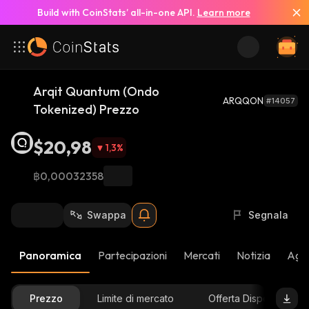
Build with CoinStats’ all-in-one API.
Learn more
Arqit Quantum (Ondo
ARQQON
#14057
Tokenized) Prezzo
$20,98
1,3
%
฿0,00032358
Swappa
Segnala
Panoramica
Partecipazioni
Mercati
Notizia
Aggi
Prezzo
Limite di mercato
Offerta Disponibile