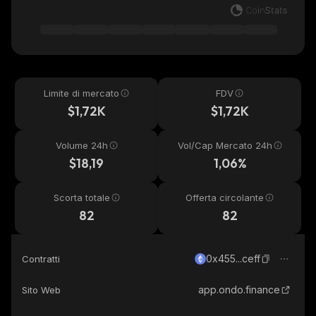
Limite di mercato
FDV
$1,72K
$1,72K
Volume 24h
Vol/Cap Mercato 24h
$18,19
1,06%
Scorta totale
Offerta circolante
82
82
0x455...ceff
Contratti
app.ondo.finance
Sito Web