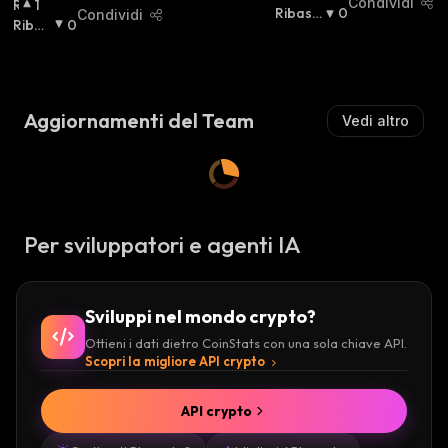
Condividi
R
1
Al
Ribassi
0
Condividi
I
Ribas
0
Zi
Sta
:
A
Sista
:
St
L
A
:
Z
I
Aggiornamenti del Team
Vedi altro
S
T
A
:
Per sviluppatori e agenti IA
Sviluppi nel mondo crypto?
Ottieni i dati dietro CoinStats con una sola chiave API.
Scopri la migliore API crypto
API crypto