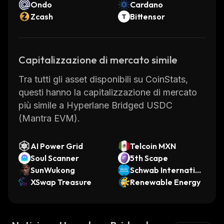
Ondo
Cardano
Zcash
Bittensor
Capitalizzazione di mercato simile
Tra tutti gli asset disponibili su CoinStats,
questi hanno la capitalizzazione di mercato
più simile a Hyperlane Bridged USDC
(Mantra EVM).
AI Power Grid
Telcoin MXN
Soul Scanner
5th Scape
SunWukong
Schwab Internation
XSwap Treasure
al Equity xStock
Renewable Energy