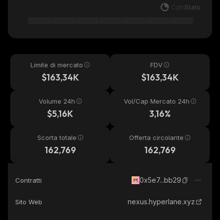
Limite di mercato
FDV
$163,34K
$163,34K
Volume 24h
Vol/Cap Mercato 24h
$5,16K
3,16%
Scorta totale
Offerta circolante
162,769
162,769
0x5e7...bb29
Contratti
nexus.hyperlane.xyz
Sito Web