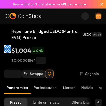
Build with CoinStats’ all-in-one API.
Learn more
Hyperlane Bridged USDC (Mantra
USDC
#5796
EVM) Prezzo
$1,004
0,4
%
฿0,00001544
Swappa
Segnala
Panoramica
Partecipazioni
Mercati
Notizia
Aggi
Prezzo
Limite di mercato
Offerta Disponibile