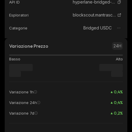
hyperlane-bridged-usdc-mantra-evm
API ID
blockscout.mantrascan.io
Esploratori
Bridged USDC
Categorie
Variazione Prezzo
24H
Basso
Alto
0,4
%
Variazione 1h
0,4
%
Variazione 24h
0,2
%
Variazione 7d