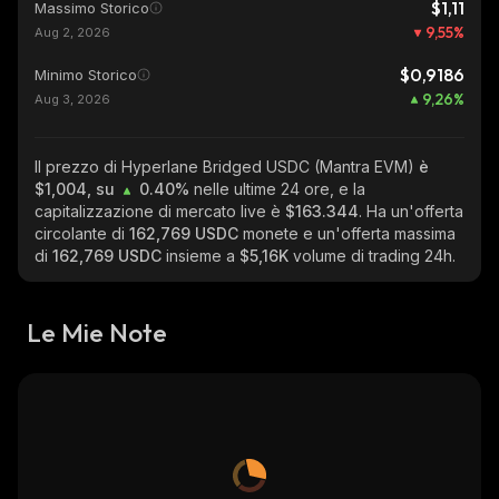
$1,11
Massimo Storico
9,55
%
Aug 2, 2026
$0,9186
Minimo Storico
9,26
%
Aug 3, 2026
Il prezzo di Hyperlane Bridged USDC (Mantra EVM)
è
$1,004, su
0.40%
nelle ultime 24 ore, e la
capitalizzazione di mercato live è
$163.344
. Ha un'offerta
circolante di
162,769 USDC
monete e un'offerta massima
di
162,769 USDC
insieme a
$5,16K
volume di trading 24h.
Le Mie Note