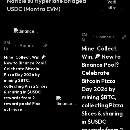
Notizie su Hyperlane Bridged
Vedi
USDC (Mantra EVM)
altro
3M
•
Binance Twit
fa
ter
3M
Binance T
•
Mine. Collect. 
fa
witter
Win. 🍕 New to 
Mine. Collect. Win. 🍕 
New to Binance Pool? 
Binance Pool? 
Celebrate Bitcoin 
Celebrate 
Pizza Day 2026 by 
Bitcoin Pizza 
mining $BTC, 
collecting Pizza Slices 
Day 2026 by 
& sharing in $USDC 
mining $BTC, 
rewards from 2 
reward pools! Find 
collecting Pizza 
out more →
Slices & sharing 
in $USDC 
rewards from 2 