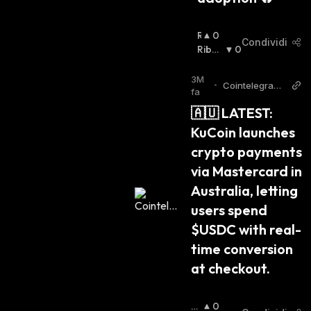
R
0
Condividi
I
Ribas
0
A
Sista
:
L
3M
•
Cointelegraph
Z
fa
Twitter
I
🇦🇺 LATEST: 
S
KuCoin launches 
T
A
crypto payments 
:
via Mastercard in 
Australia, letting 
users spend 
$USDC with real-
time conversion 
at checkout.
Ri
0