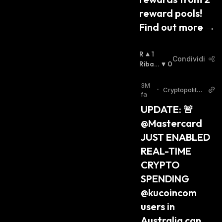
reward pools! 
Find out more →
R
1
Condividi
I
Ribas
0
A
Sista
:
L
3M
•
Cryptopolita
Z
fa
n Twitter
I
UPDATE: 🚨 
S
@Mastercard 
T
A
JUST ENABLED 
:
REAL-TIME 
CRYPTO 
SPENDING 
@kucoincom 
users in 
Australia can 