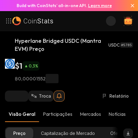
Build with CoinStats’ all-in-one API.
Learn more
Hyperlane Bridged USDC (Mantra
USDC
#5785
EVM) Preço
$1
0,3
%
฿0,00001552
Troca
Relatório
Visão Geral
Participações
Mercados
Notícias
At
Preço
Capitalização de Mercado
Oferta Dispon