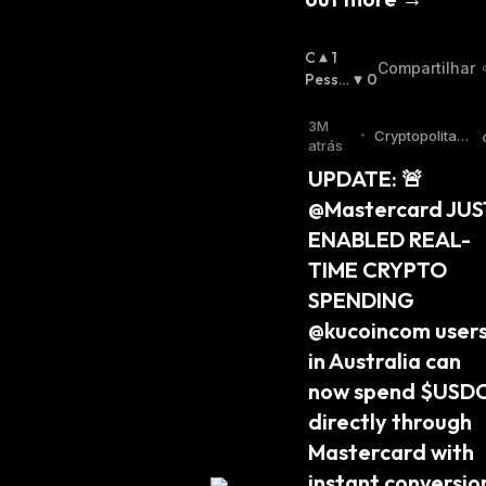
O
1
Compartilhar
Ti
Pessi
0
M
Mista
:
I
3M
•
Cryptopolitan
S
atrás
Twitter
T
UPDATE: 🚨 
A
@Mastercard JUST
:
ENABLED REAL-
TIME CRYPTO 
SPENDING 
@kucoincom users
in Australia can 
now spend $USDC
directly through 
Mastercard with 
instant conversion