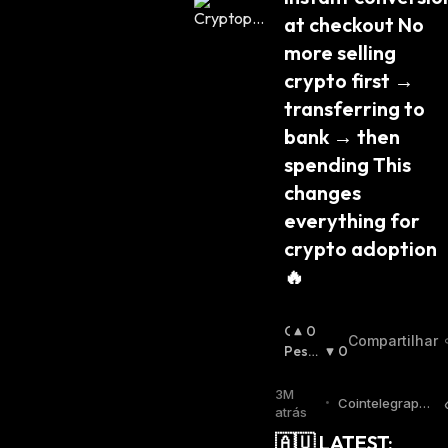
at checkout No 
more selling 
crypto first → 
transferring to 
bank → then 
spending This 
changes 
everything for 
crypto adoption 
🔥
O
0
Compartilhar
T
Pessi
0
I
Mista
M
:
3M
•
Cointelegraph
I
atrás
Twitter
S
🇦🇺 LATEST: 