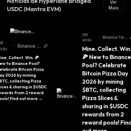
Notícias de Hyperlane Bridged
Ver
USDC (Mantra EVM)
Mais
3M
•
Binance Twitt
atrás
er
M
Binance T
•
Mine. Collect. Win.
trás
witter
🍕 New to Binance 
ine. Collect. Win. 🍕 
ew to Binance Pool? 
Pool? Celebrate 
elebrate Bitcoin Pizza 
Bitcoin Pizza Day 
ay 2026 by mining 
2026 by mining 
BTC, collecting Pizza 
lices & sharing in $USDC 
$BTC, collecting 
ewards from 2 reward 
Pizza Slices & 
ools! Find out more →
sharing in $USDC 
rewards from 2 
reward pools! Find
out more →