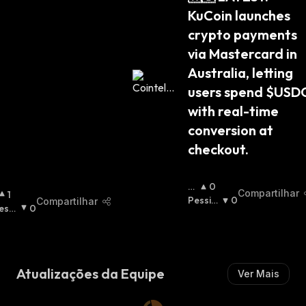
T
KuCoin launches 
A
:
crypto payments 
via Mastercard in 
Australia, letting 
users spend $USDC
with real-time 
conversion at 
checkout.
O
0
Compartilhar
O
1
Ti
Pessim
0
Compartilhar
essi
0
Mi
Ista
:
ista
St
M
A
:
Atualizações da Equipe
Ver Mais