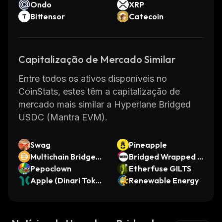
Ondo
XRP
Bittensor
Catecoin
Capitalização de Mercado Similar
Entre todos os ativos disponíveis no
CoinStats, estes têm a capitalização de
mercado mais similar a Hyperlane Bridged
USDC (Mantra EVM).
Swag
Pineapple
Multichain Bridged
Bridged Wrapped E
DAI (Moonriver)
Pepoclown
ther (Scroll)
Etherfuse GILTS
Apple (Dinari Token
Renewable Energy
ized Stock)