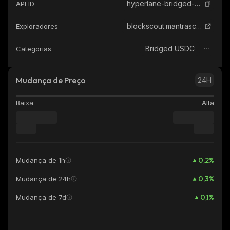
hyperlane-bridged-usdc-mantra-evm
API ID
blockscout.mantrascan.io
Exploradores
Bridged USDC
Categorias
Mudança de Preço
24H
Baixa
Alta
0,2
%
Mudança de 1h
0,3
%
Mudança de 24h
0,1
%
Mudança de 7d