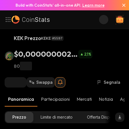
Build with CoinStats’ all-in-one API.
Learn more
KEK Prezzo
KEKE
#5597
$0,0000000024
2,1
%
09
฿0
Swappa
Segnala
Panoramica
Partecipazioni
Mercati
Notizia
Aggi
Prezzo
Limite di mercato
Offerta Disponibile