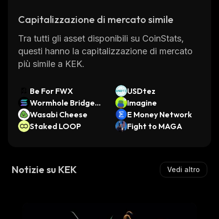
The Kingdom of Kek website provides
Capitalizzazione di mercato simile
detailed information about the project’s
roadmap, team members, partners, advisors,
Tra tutti gli asset disponibili su CoinStats,
tokenomics, whitepaper, FAQs and more.
questi hanno la capitalizzazione di mercato
With its innovative technology and strong
più simile a KEK.
community support base, KEK looks set to
become one of the leading cryptocurrencies
Be For FWX
USDtez
in the near future.
Wormhole Bridged
Imagine
SOL
Wasabi Cheese
E Money Network
Staked LOOP
Fight to MAGA
Notizie su KEK
Vedi altro