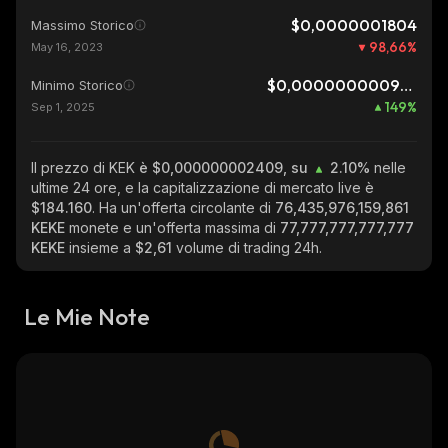
$0,0000001804
Massimo Storico
98,66
%
May 16, 2023
$0,0000000009676
Minimo Storico
149
%
Sep 1, 2025
Il prezzo di KEK
è $0,000000002409, su
2.10%
nelle
ultime 24 ore, e la capitalizzazione di mercato live è
$184.160
. Ha un'offerta circolante di
76,435,976,159,861
KEKE
monete e un'offerta massima di
77,777,777,777,777
KEKE
insieme a
$2,61
volume di trading 24h.
Le Mie Note