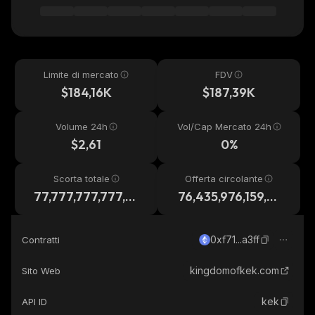
Limite di mercato
FDV
$184,16K
$187,39K
Volume 24h
Vol/Cap Mercato 24h
$2,61
0%
Scorta totale
Offerta circolante
77,777,777,777,7
76,435,976,159,86
77
1
0xf71...a3ff
Contratti
kingdomofkek.com
Sito Web
kek
API ID