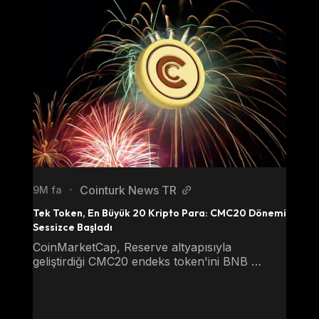
Cointurk News TR
9M fa
•
Tek Token, En Büyük 20 Kripto Para: CMC20 Dönemi 
Sessizce Başladı
CoinMarketCap, Reserve altyapısıyla 
geliştirdiği CMC20 endeks token'ini BNB 
Chain’de işleme açtı. Token, en büyük 20 
kripto paraya tek işlemle yatırım imkanı 
sağlarken hem kurumsal hem bireysel 
yatırımcılar için düşük maliyetli ve şeffaf bir 