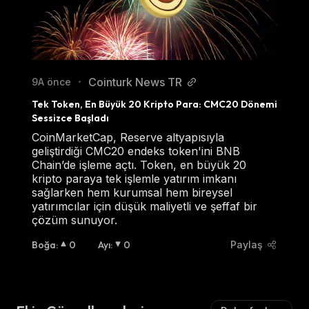
Cointurk News TR
9A önce
•
Tek Token, En Büyük 20 Kripto Para: CMC20 Dönemi 
Sessizce Başladı
CoinMarketCap, Reserve altyapısıyla
geliştirdiği CMC20 endeks token'ini BNB
Chain’de işleme açtı. Token, en büyük 20
kripto paraya tek işlemle yatırım imkanı
sağlarken hem kurumsal hem bireysel
yatırımcılar için düşük maliyetli ve şeffaf bir
çözüm sunuyor.
Boğa
:
0
Ayı
:
0
Paylaş