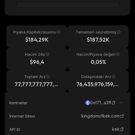
Piyasa Kapitalizasyonu
Tamamen seyreltilmiş
$184,29K
$187,52K
Hacim 24s
Hacim/Piyasa değeri
$96,4
0,05%
Toplam Arz
Dolaşımdaki Arz
77,777,777,777,7
76,435,976,159,86
77
1
0xf71...a3ff
Kontratlar
kingdomofkek.com
İnternet Sitesi
kek
API ID