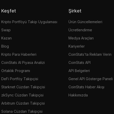
Keşfet
Şirket
Kripto Portföyü Takip Uygulaması
Ürün Güncellemeleri
Swap
Ücretlendirme
Kazan
Medya Araçları
Blog
Kariyerler
Kripto Para Haberleri
CoinStats'ta Reklam Verin
CoinStats AI Piyasa Analizi
CoinStats API
Ortaklık Programı
API Belgeleri
DeFi Portföy Takipçisi
Genel API Gösterge Paneli
Starknet Cüzdan Takipçisi
CoinStats Haber Akışı
zkSync Cüzdan Takipçisi
Hakkımızda
Arbitrum Cüzdan Takipçisi
Solana Cüzdan Takipçisi