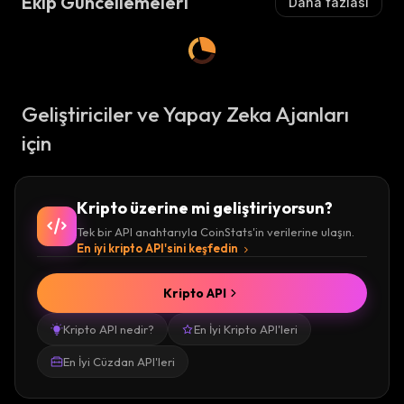
Ekip Güncellemeleri
Daha fazlası
Geliştiriciler ve Yapay Zeka Ajanları
için
Kripto üzerine mi geliştiriyorsun?
Tek bir API anahtarıyla CoinStats'in verilerine ulaşın.
En iyi kripto API'sini keşfedin
Kripto API
Kripto API nedir?
En İyi Kripto API'leri
En İyi Cüzdan API'leri