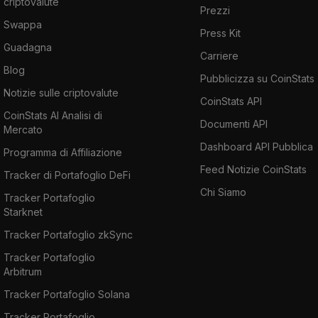
criptovalute
Prezzi
Swappa
Press Kit
Guadagna
Carriere
Blog
Pubblicizza su CoinStats
Notizie sulle criptovalute
CoinStats API
CoinStats AI Analisi di
Documenti API
Mercato
Dashboard API Pubblica
Programma di Affiliazione
Feed Notizie CoinStats
Tracker di Portafoglio DeFi
Chi Siamo
Tracker Portafoglio
Starknet
Tracker Portafoglio zkSync
Tracker Portafoglio
Arbitrum
Tracker Portafoglio Solana
Tracker Portafoglio