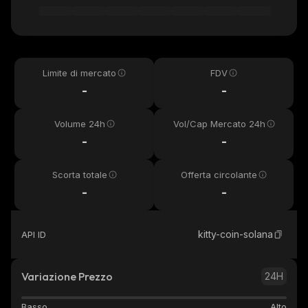
Limite di mercato
FDV
-
-
Volume 24h
Vol/Cap Mercato 24h
-
-
Scorta totale
Offerta circolante
-
-
kitty-coin-solana
API ID
Variazione Prezzo
24H
Basso
Alto