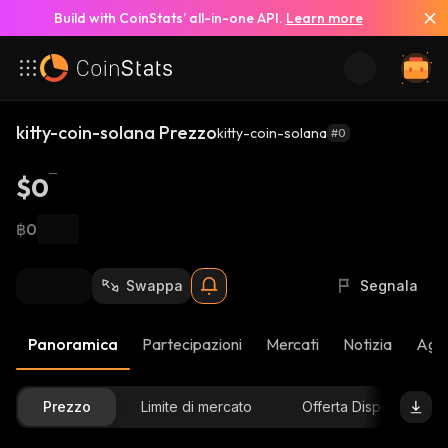
Build with CoinStats’ all-in-one API.
Learn more
kitty-coin-solana Prezzo
kitty-coin-solana
#0
$0
฿0
Swappa
Segnala
Panoramica
Partecipazioni
Mercati
Notizia
Aggi
Prezzo
Limite di mercato
Offerta Disponibile