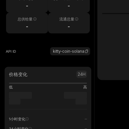
-
-
总供给量
流通总量
-
-
kitty-coin-solana
API ID
价格变化
24H
低
高
1小时变化
24小时变化