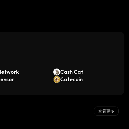
。
Network
Cash Cat
tensor
Catecoin
查看更多