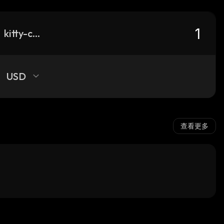
kitty-coin-solana
USD
查看更多