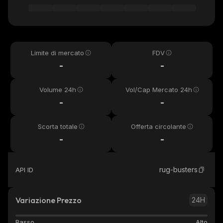
Limite di mercato
FDV
-
-
Volume 24h
Vol/Cap Mercato 24h
-
-
Scorta totale
Offerta circolante
-
-
rug-busters
API ID
Variazione Prezzo
24H
Basso
Alto