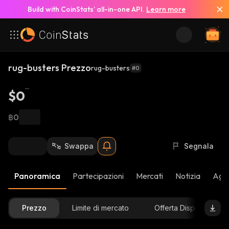
Build with CoinStats’ all-in-one API.
Learn more
rug-busters Prezzo
rug-busters
#0
$0
฿0
Swappa
Segnala
Panoramica
Partecipazioni
Mercati
Notizia
Aggi
Prezzo
Limite di mercato
Offerta Disponibile