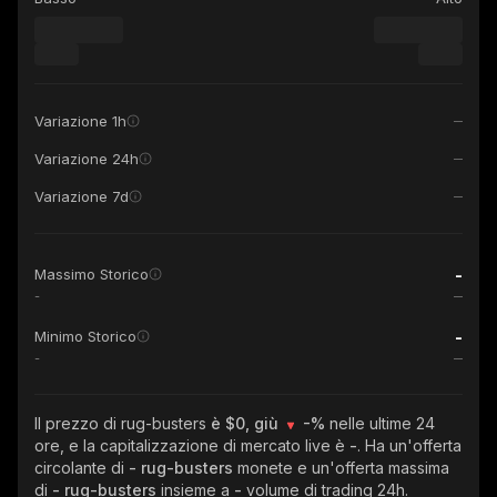
Variazione 1h
Variazione 24h
Variazione 7d
-
Massimo Storico
-
-
Minimo Storico
-
Il prezzo di rug-busters
è $0, giù
-%
nelle ultime 24
ore, e la capitalizzazione di mercato live è
-
. Ha un'offerta
circolante di
- rug-busters
monete e un'offerta massima
di
- rug-busters
insieme a
-
volume di trading 24h.