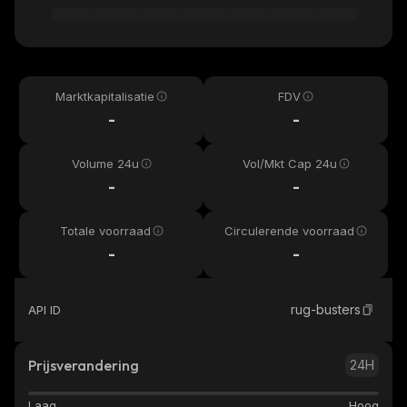
Marktkapitalisatie
FDV
-
-
Volume 24u
Vol/Mkt Cap 24u
-
-
Totale voorraad
Circulerende voorraad
-
-
rug-busters
API ID
Prijsverandering
24H
Laag
Hoog