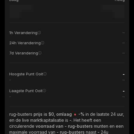
1h Verandering
24h Verandering
7d Verandering
-
Hoogste Punt Ooit
-
-
Laagste Punt Ooit
-
rug-busters
prijs is $0, omlaag
-%
in de laatste 24 uur,
en de live marktkapitalisatie is
-
. Het heeft een
circulerende
voorraad van
- rug-busters
munten en een
maximale voorraad van
- rug-busters
naast
-
24u