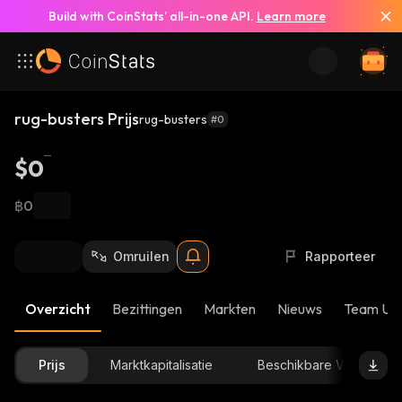
Build with CoinStats’ all-in-one API.
Learn more
rug-busters Prijs
rug-busters
#0
$0
฿0
Omruilen
Rapporteer
Overzicht
Bezittingen
Markten
Nieuws
Team Up
Prijs
Marktkapitalisatie
Beschikbare Voorraad