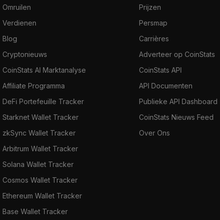
Omruilen
Prijzen
Verdienen
Persmap
Blog
Carrières
Cryptonieuws
Adverteer op CoinStats
CoinStats AI Marktanalyse
CoinStats API
Affiliate Programma
API Documenten
DeFi Portefeuille Tracker
Publieke API Dashboard
Starknet Wallet Tracker
CoinStats Nieuws Feed
zkSync Wallet Tracker
Over Ons
Arbitrum Wallet Tracker
Solana Wallet Tracker
Cosmos Wallet Tracker
Ethereum Wallet Tracker
Base Wallet Tracker