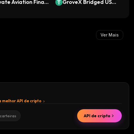
vate Aviation Finan
GroveX Bridged USDT
 Token
(GRX Chain)
Ver Mais
 melhor API de cripto
API de cripto
carteiras