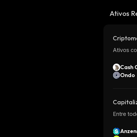
Ativos R
Criptom
Ativos co
Cash 
Ondo
Capital
Entre tod
Anzen