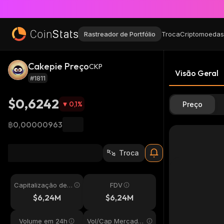
Rastreador de Portfólio
Troca
Criptomoedas
Cakepie Preço
CKP
Visão Geral
#1811
$0,6242
0,1
%
Preço
฿0,00000963
Troca
Capitalização de
FDV
Mercado
$6,24M
$6,24M
Volume em 24h
Vol/Cap Mercado