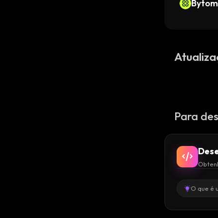
Byto
Atualiza
Para des
Dese
Obtenh
O que é 