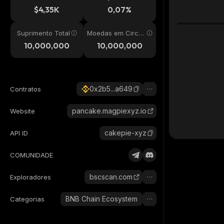
24h
$4,35K
0,07%
Suprimento Total
Moedas em Circul
ação
10,000,000
10,000,000
0x2b5...a649
Contratos
pancake.magpiexyz.io
Website
cakepie-xyz
API ID
COMUNIDADE
bscscan.com
Exploradores
BNB Chain Ecosystem
Categorias