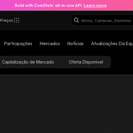
Build with CoinStats’ all-in-one API.
Learn more
Preços
Participações
Mercados
Notícias
Atualizações Da Eq
Capitalização de Mercado
Oferta Disponível