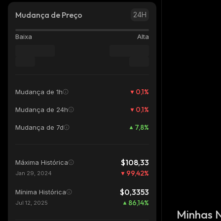
Mudança de Preço
24H
Baixa
Alta
0,1
%
Mudança de 1h
0,1
%
Mudança de 24h
7,8
%
Mudança de 7d
$108,33
Máxima Histórica
99,42
%
Jan 29, 2024
$0,3353
Mínima Histórica
86,14
%
Jul 12, 2025
Minhas 