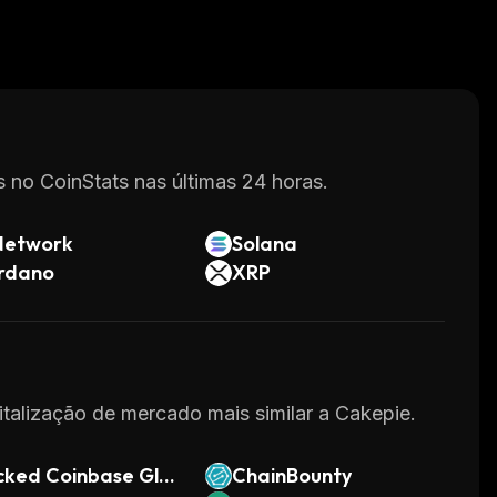
 no CoinStats nas últimas 24 horas.
Network
Solana
rdano
XRP
italização de mercado mais similar a Cakepie.
cked Coinbase Glo
ChainBounty