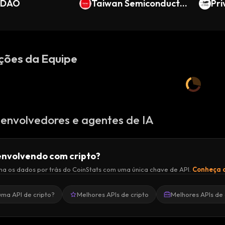
mDAO
Taiwan Semiconducto
bal
Pri
r Manufacturing (Ond
ce
o Tokenized Stock)
ções da Equipe
envolvedores e agentes de IA
nvolvendo com cripto?
a os dados por trás do CoinStats com uma única chave de API.
Conheça a
uma API de cripto?
Melhores APIs de cripto
Melhores APIs de 