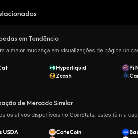
elacionados
oedas em Tendência
m a maior mudança em visualizações de página únicas
Cat
Hyperliquid
Pi 
Zcash
Ca
ização de Mercado Similar
os os ativos disponíveis no CoinStats, estes têm a cap
s USDA
CateCoin
Ba