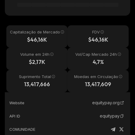
Capitalização de Mercado
FDV
$46,16K
$46,16K
Volume em 24h
Vol/Cap Mercado 24h
$2,17K
4,7%
Suprimento Total
Moedas em Circulação
13,417,666
13,417,609
equitypay.org
Website
equitypay
API ID
COMUNIDADE