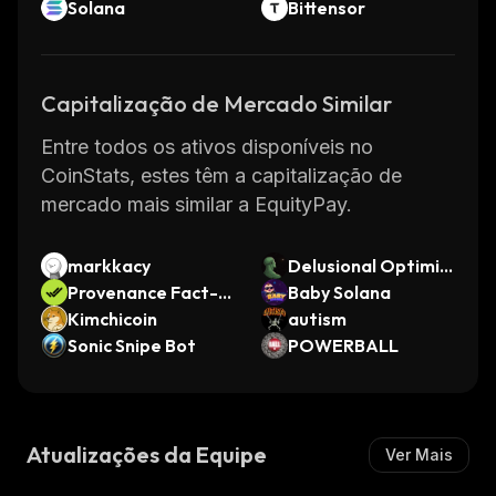
Solana
Bittensor
Capitalização de Mercado Similar
Entre todos os ativos disponíveis no
CoinStats, estes têm a capitalização de
mercado mais similar a EquityPay.
markkacy
Delusional Optimis
Provenance Fact-c
t
Baby Solana
heck
Kimchicoin
autism
Sonic Snipe Bot
POWERBALL
Atualizações da Equipe
Ver Mais