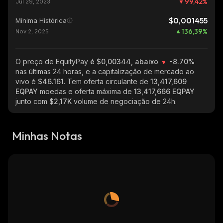
99,42
%
Jul 29, 2023
$0,001455
Mínima Histórica
136,39
%
Nov 2, 2025
O preço de EquityPay
é $0,00344, abaixo
-8.70%
nas últimas 24 horas, e a capitalização de mercado ao
vivo é
$46.161
. Tem oferta circulante de
13,417,609
EQPAY
moedas e oferta máxima de
13,417,666 EQPAY
junto com
$2,17K
volume de negociação de 24h.
Minhas Notas