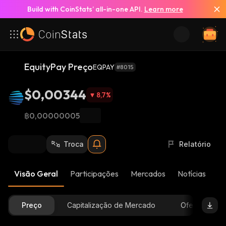
Build with CoinStats’ all-in-one API.
Learn more
EquityPay Preço
EQPAY
#8015
$0,00344
8,7
%
฿0,00000005
Troca
Relatório
Visão Geral
Participações
Mercados
Notícias
At
Preço
Capitalização de Mercado
Oferta Dispon