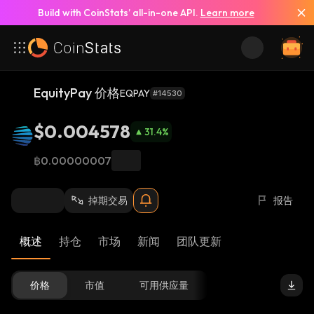
Build with CoinStats’ all-in-one API.
Learn more
EquityPay 价格
EQPAY
#14530
$0.004578
31.4
%
฿0.00000007
掉期交易
报告
概述
持仓
市场
新闻
团队更新
价格
市值
可用供应量