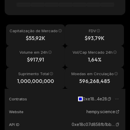
Capitalização de Mercado
FDV
$55,92K
$93,79K
Volume em 24h
Vol/Cap Mercado 24h
$917,91
1,64%
Suprimento Total
Moedas em Circulação
1,000,000,000
596,268,485
0xe18...4e28
Contratos
hempy.science
Website
0xe18c07d858fb1bbf8c06fd78c13b86afd3d04e28_base
API ID