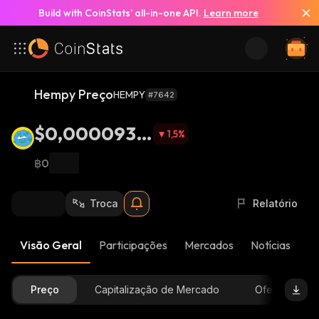
Build with CoinStats’ all-in-one API.
Learn more
Hempy Preço
HEMPY
#7642
$0,0000932
1,5
%
8
฿0
Troca
Relatório
Visão Geral
Participações
Mercados
Notícias
At
Preço
Capitalização de Mercado
Oferta Dispon