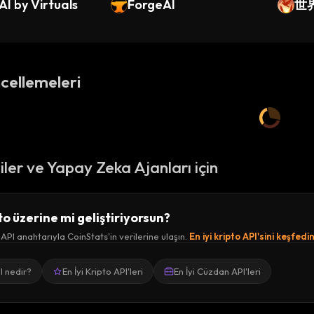
I by Virtuals
ForgeAI
世界
e)
cellemeleri
ciler ve Yapay Zeka Ajanları için
to üzerine mi geliştiriyorsun?
 API anahtarıyla CoinStats'in verilerine ulaşın.
En iyi kripto API'sini keşfedi
I nedir?
En İyi Kripto API'leri
En İyi Cüzdan API'leri