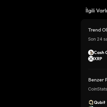
İlgili Varl
Trend Ol
Son 24 sa
Cash 
XRP
Benzer 
CoinStats
Qubit