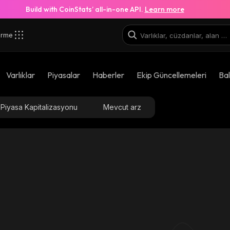
Build with CoinStats’ all-in-one API.
Learn more
irme
Varlıklar
Piyasalar
Haberler
Ekip Güncellemeleri
Bal
Piyasa Kapitalizasyonu
Mevcut arz