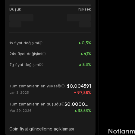
Düşük
Yüksek
0,3
%
1s fiyat değişimi
4,1
%
24s fiyat değişimi
8,3
%
7g fiyat değişimi
$0,004591
Tüm zamanların en yükseği
97,88
%
Jan 3, 2025
$0,00007032
Tüm zamanların en düşüğü
38,53
%
Mar 29, 2026
Coin fiyat güncelleme açıklaması
Notları