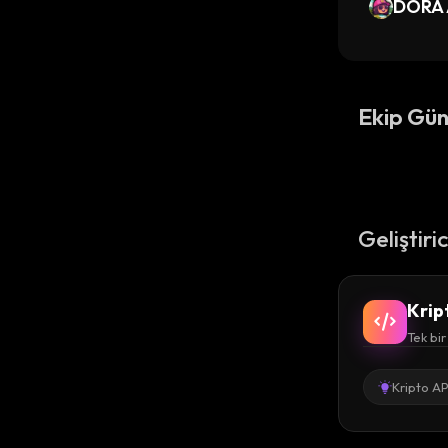
DORA A
Ekip Gün
Geliştiri
Krip
Tek bir
Kripto AP