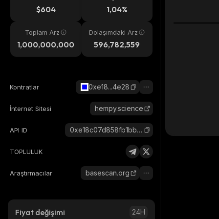
eri
$604
1,04%
Toplam Arz
Dolaşımdaki Arz
1,000,000,000
596,782,559
0xe18...4e28
Kontratlar
hempy.science
İnternet Sitesi
0xe18c07d858fb1bbf8c06fd78c13b86afd3d04e28_base
API ID
TOPLULUK
basescan.org
Araştırmacılar
Fiyat değişimi
24H