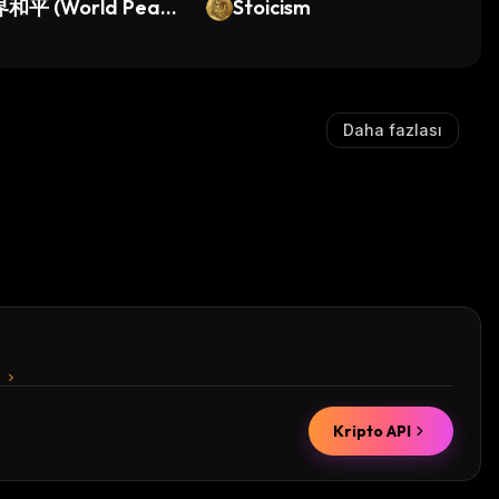
和平 (World Peac
Stoicism
Daha fazlası
n
Kripto API