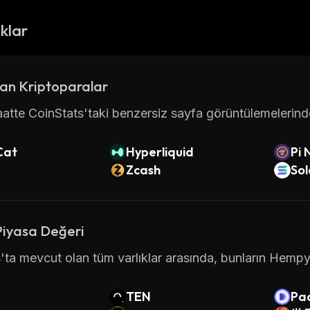
ıklar
an Kriptoparalar
atte CoinStats'taki benzersiz sayfa görüntülemelerinde 
Cat
Hyperliquid
Pi 
Zcash
So
Piyasa Değeri
'ta mevcut olan tüm varlıklar arasında, bunların Hempy 
TEN
Pad