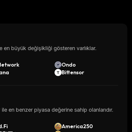
en büyük değişikliği gösteren varlıklar.
Network
Ondo
lana
Bittensor
ile en benzer piyasa değerine sahip olanlarıdır.
.Fi
America250