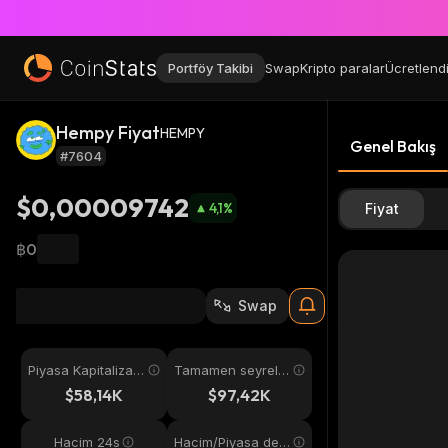
Portföy Takibi
Swap
Kripto paralar
Ücretlend
Hempy Fiyat
HEMPY
Genel Bakış
#7604
$0,00009742
4,1
%
Fiyat
฿0
Swap
Piyasa Kapitalizas
Tamamen seyreltil
yonu
miş
$58,14K
$97,42K
Hacim 24s
Hacim/Piyasa değ