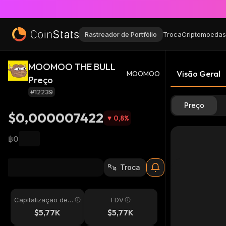
Rastreador de Portfólio
Troca
Criptomoedas
MOOMOO THE BULL
Visão Geral
MOOMOO
Preço
#12239
Preço
$0,000007422
0,8
%
฿0
Troca
Capitalização de
FDV
Mercado
$5,77K
$5,77K