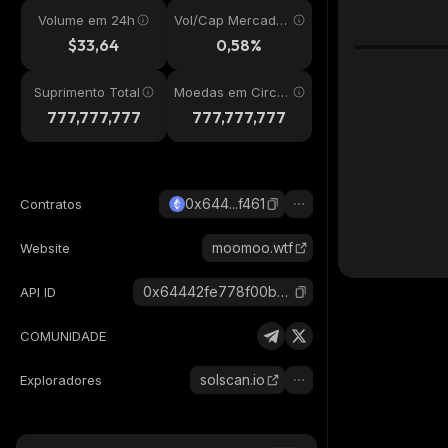
Volume em 24h
Vol/Cap Mercado
24h
$33,64
0,58%
Suprimento Total
Moedas em Circul
ação
777,777,777
777,777,777
0x644...f461
Contratos
moomoo.wtf
Website
0x64442fe778f00b7d7ed1863b9327ca29342cf461_ethereum
API ID
COMUNIDADE
solscan.io
Exploradores