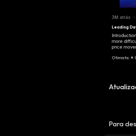
3M atrás
•
Leading Day
Introductio
more diffic
price movem
Otimista
:
Atualiza
Para des