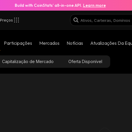
Build with CoinStats’ all-in-one API.
Learn more
Preços
Participações
Mercados
Notícias
Atualizações Da Eq
Capitalização de Mercado
Oferta Disponível