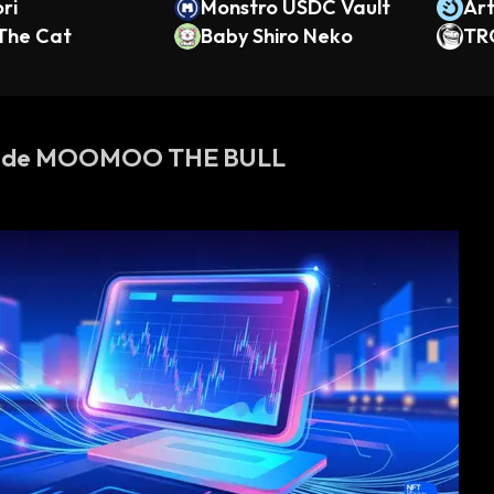
ri
Monstro USDC Vault
Art
 The Cat
Baby Shiro Neko
TR
as de MOOMOO THE BULL