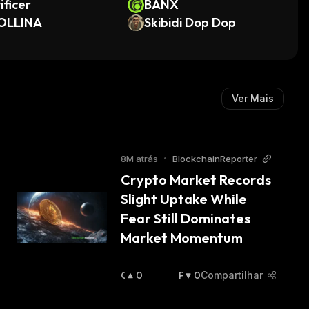
ificer
BANX
OLLINA
Skibidi Dop Dop
Ver Mais
8M atrás
•
BlockchainReporter
Crypto Market Records 
Slight Uptake While 
Fear Still Dominates 
Market Momentum
O
0
P
0
Compartilhar
T
E
I
S