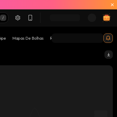
uipe
Mapas De Bolhas
Riscos 😱