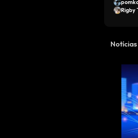
pomko
Rigby
Notíci