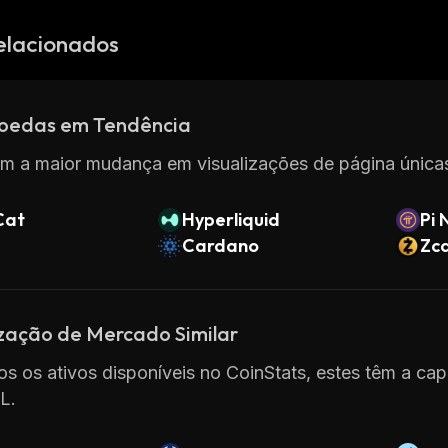
elacionados
oedas em Tendência
m a maior mudança em visualizações de página únicas
Cat
Hyperliquid
Pi 
Cardano
Zc
ização de Mercado Similar
os os ativos disponíveis no CoinStats, estes têm a 
L.