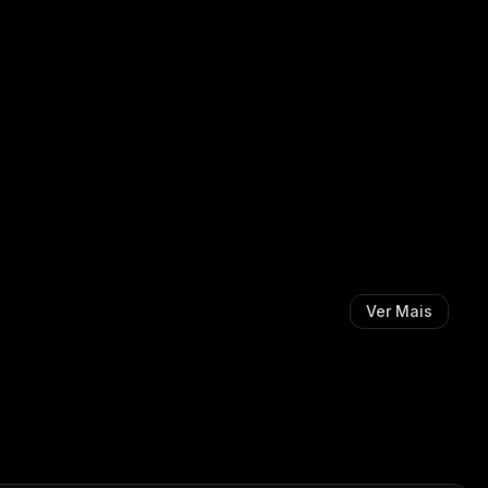
M
S
I
I
S
M
T
I
A
S
:
T
A
:
Ver Mais