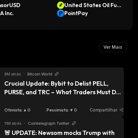
nsorUSD
United States Oil Fund
 Inc.
• Robinhood Token
PointPay
Ver Mais
8M atrás
•
Bitcoin World
Crucial Update: Bybit to Delist PELL, 
PURSE, and TRC – What Traders Must Do 
Now
Otimista
:
0
Pessimista
:
0
Compartilhar
11M atrás
•
Cointelegraph Twitter
🚨 UPDATE: Newsom mocks Trump with 