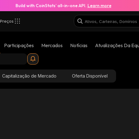
Build with CoinStats’ all-in-one API.
Learn more
Preços
Participações
Mercados
Notícias
Atualizações Da Eq
Capitalização de Mercado
Oferta Disponível