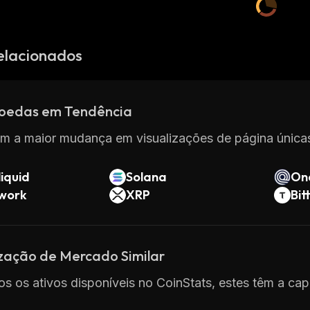
elacionados
oedas em Tendência
m a maior mudança em visualizações de página únicas
iquid
Solana
On
twork
XRP
Bit
ização de Mercado Similar
os os ativos disponíveis no CoinStats, estes têm a cap