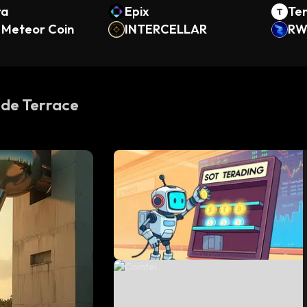
ra
Epix
Te
Meteor Coin
INTERCELLAR
RWA
 de Terrace