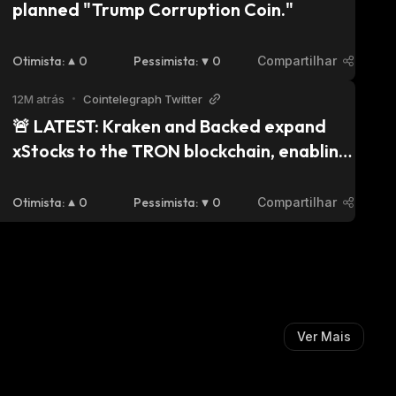
planned "Trump Corruption Coin."
Otimista
:
0
Pessimista
:
0
Compartilhar
12M atrás
•
Cointelegraph Twitter
🚨 LATEST: Kraken and Backed expand 
xStocks to the TRON blockchain, enabling 
TRC-20 tokenized US stocks.
Otimista
:
0
Pessimista
:
0
Compartilhar
Ver Mais