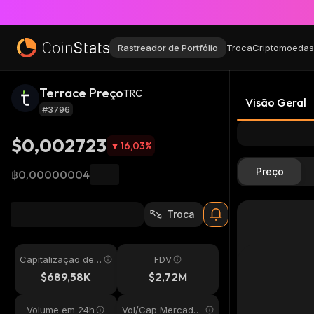
Rastreador de Portfólio
Troca
Criptomoedas
Terrace Preço
TRC
Visão Geral
#3796
$0,002723
16,03
%
Preço
฿0,00000004
Troca
Capitalização de
FDV
Mercado
$689,58K
$2,72M
Volume em 24h
Vol/Cap Mercado