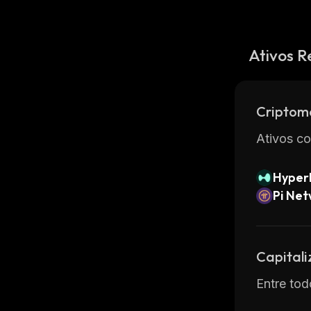
Ativos R
Criptom
Ativos co
Hyperl
Pi Ne
Capital
Entre tod