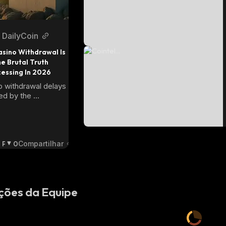
DailyCoin
sino Withdrawal Is 
e Brutal Truth 
essing In 2026
 withdrawal delays 
ed by the 
 but by manual KYC 
ance checks. Learn 
 take time and 
o networks, like 
lana, can get your 
P
0
Compartilhar
your wallet fastest.
E
S
S
I
ções da Equipe
M
I
S
T