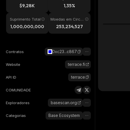
24h
$9,28K
1,35%
Suprimento Total
Moedas em Circul
ação
1,000,000,000
253,234,527
0xc23...c867
Contratos
terrace.fi
Website
terrace
API ID
COMUNIDADE
basescan.org
Exploradores
Base Ecosystem
Categorias