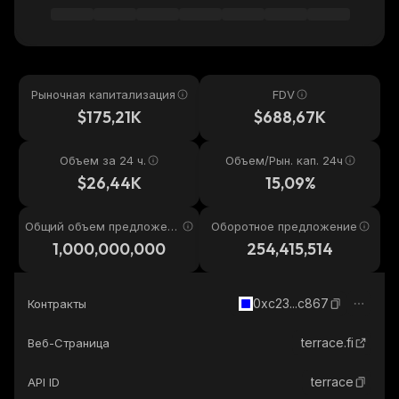
Рыночная капитализация
FDV
$175,21K
$688,67K
Объем за 24 ч.
Объем/Рын. кап. 24ч
$26,44K
15,09%
Общий объем предложени
Оборотное предложение
я
1,000,000,000
254,415,514
0xc23...c867
Контракты
terrace.fi
Веб-Страница
terrace
API ID