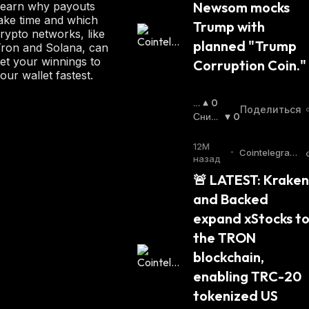
Newsom mocks 
earn why payouts
Щ
ake time and which
И
Trump with 
rypto networks, like
Й
planned "Trump 
ron and Solana, can
С
et your winnings to
Я
Corruption Coin."
our wallet fastest.
:
П
0
Поделиться
О
Сниж
0
В
Ающи
Ы
Йся
:
12М
•
Cointelegrap
Ш
назад
h Twitter
А
🚨 LATEST: Kraken 
Ю
and Backed 
Щ
И
expand xStocks to
Й
the TRON 
С
Я
blockchain, 
:
enabling TRC-20 
tokenized US 