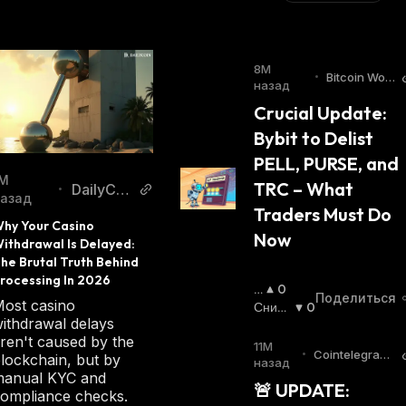
8М
•
Bitcoin Worl
назад
d
Crucial Update: 
Bybit to Delist 
PELL, PURSE, and 
М
TRC – What 
DailyCoi
•
азад
n
Traders Must Do 
hy Your Casino 
Now
ithdrawal Is Delayed: 
he Brutal Truth Behind 
rocessing In 2026
П
0
Поделиться
ost casino
О
Сниж
0
ithdrawal delays
В
Ающи
ren't caused by the
Ы
Йся
:
11М
•
Cointelegraph
lockchain, but by
Ш
назад
Twitter
anual KYC and
А
🚨 UPDATE: 
ompliance checks.
Ю