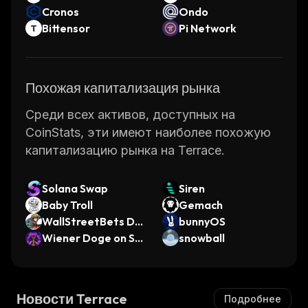
Cronos
Ondo
Bittensor
Pi Network
Похожая капитализация рынка
Среди всех активов, доступных на
CoinStats, эти имеют наиболее похожую
капитализацию рынка на Terrace.
Solana Swap
Siren
Baby Troll
Gemach
WallStreetBets DA
bunnyOS
pp
Wiener Doge on Sol
snowball
ana
Новости Terrace
Подробнее