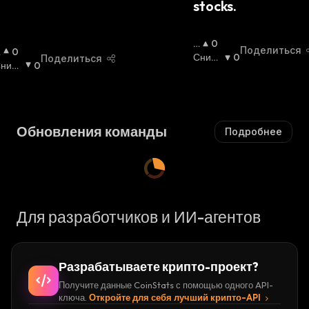
stocks.
П
0
Поделиться
П
0
О
Сниж
0
Поделиться
ниж
0
В
Ающи
Ающи
Ы
Йся
:
Ы
ся
:
Ш
Ш
А
Ю
Обновления команды
Подробнее
Ю
Щ
Щ
И
Й
С
Я
:
Для разработчиков и ИИ-агентов
Разрабатываете крипто-проект?
Получите данные CoinStats с помощью одного API-
ключа.
Откройте для себя лучший крипто-API