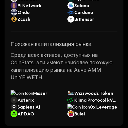
Pi Network
Solana
Ondo
Cardano
Zcash
Bittensor
Похожая капитализация рынка
Среди всех активов, доступных на
CoinStats, эти имеют наиболее похожую
капитализацию рынка на Aave AMM
UniYFIWETH.
Misser
Wizzwoods Token
Asterix
Klima Protocol kVC
Sapiens AI
M
0x Leverage
APDAO
Bulei