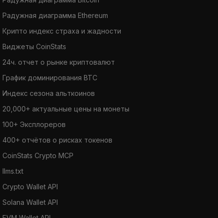
Радужная диаграмма Ethereum
Крипто индекс страха и жадности
Виджеты CoinStats
24ч. отчет о рынке криптовалют
График доминирования BTC
Индекс сезона альткоинов
20,000+ актуальные цены на монеты
100+ Эксплореров
400+ отчётов о рисках токенов
CoinStats Crypto MCP
llms.txt
Crypto Wallet API
Solana Wallet API
EVM Wallet API