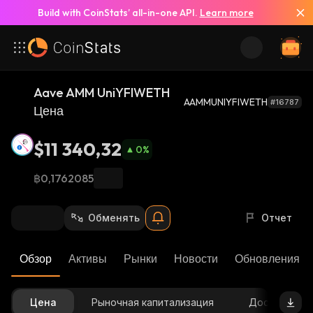
Build with CoinStats’ all-in-one API.
Learn more
Aave AMM UniYFIWETH
AAMMUNIYFIWETH
#16787
Цена
$11 340,32
0
%
฿0,1762085
Обменять
Отчет
Обзор
Активы
Рынки
Новости
Обновления К
Цена
Рыночная капитализация
Доступное 