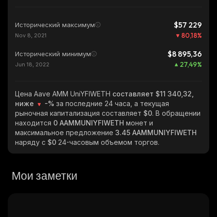
$57 229
Исторический максимум
80,18
%
Nov 8, 2021
$8 895,36
Исторический минимум
27,49
%
Jun 18, 2022
Цена Aave AMM UniYFIWETH
составляет $11 340,32,
ниже
-%
за последние 24 часа, а текущая
рыночная капитализация составляет
$0
. В обращении
находится
0 AAMMUNIYFIWETH
монет и
максимальное предложение
3.45 AAMMUNIYFIWETH
наряду с
$0
24-часовым объемом торгов.
Мои заметки