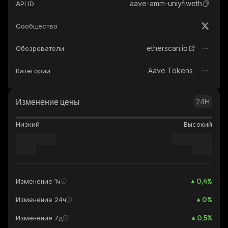
aave-amm-uniyfiweth
API ID
Сообщество
etherscan.io
Обозреватели
Aave Tokens
Категории
Изменение цены
24H
Низкий
Высокий
0,4
%
Изменение 1ч
0
%
Изменение 24ч
0,5
%
Изменение 7д