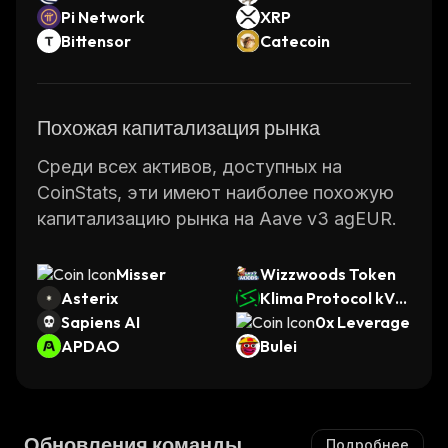
Pi Network
XRP
Bittensor
Catecoin
Похожая капитализация рынка
Среди всех активов, доступных на
CoinStats, эти имеют наиболее похожую
капитализацию рынка на Aave v3 agEUR.
Misser
Wizzwoods Token
Asterix
Klima Protocol kVC
Sapiens AI
M
0x Leverage
APDAO
Bulei
Обновления команды
Подробнее