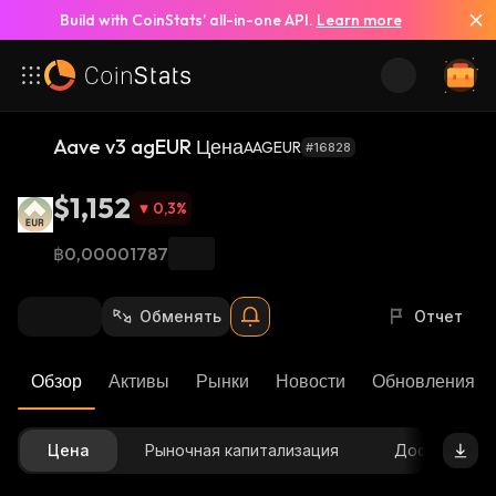
Build with CoinStats’ all-in-one API.
Learn more
Aave v3 agEUR Цена
AAGEUR
#16828
$1,152
0,3
%
฿0,00001787
Обменять
Отчет
Обзор
Активы
Рынки
Новости
Обновления К
Цена
Рыночная капитализация
Доступное 