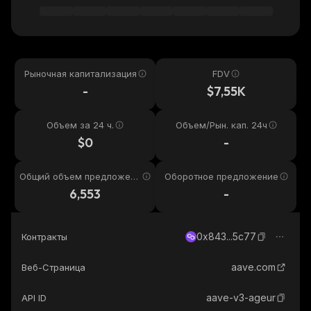
Рыночная капитализация
FDV
-
$7,55K
Объем за 24 ч.
Объем/Рын. кап. 24ч
$0
-
Общий объем предложени
Оборотное предложение
я
6,553
-
0x843...5c77
Контракты
aave.com
Веб-Страница
aave-v3-ageur
API ID