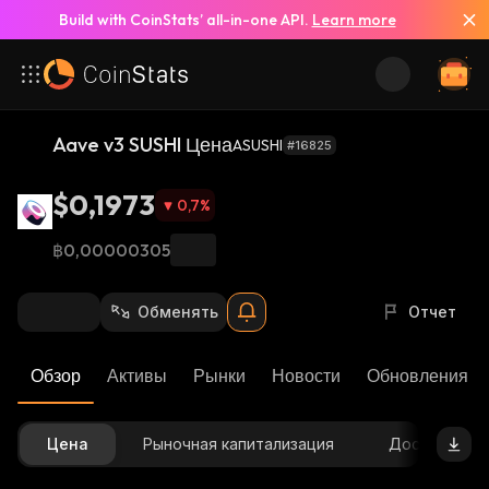
Build with CoinStats’ all-in-one API.
Learn more
Aave v3 SUSHI Цена
ASUSHI
#16825
$0,1973
0,7
%
฿0,00000305
Обменять
Отчет
Обзор
Активы
Рынки
Новости
Обновления К
Цена
Рыночная капитализация
Доступное 