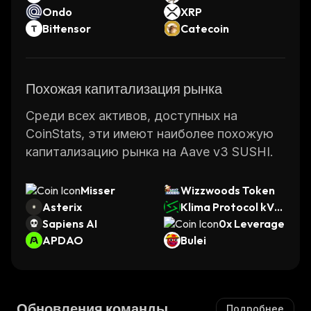
Ondo
XRP
Bittensor
Catecoin
Похожая капитализация рынка
Среди всех активов, доступных на
CoinStats, эти имеют наиболее похожую
капитализацию рынка на Aave v3 SUSHI.
Misser
Wizzwoods Token
Asterix
Klima Protocol kVC
Sapiens AI
M
0x Leverage
APDAO
Bulei
Обновления команды
Подробнее