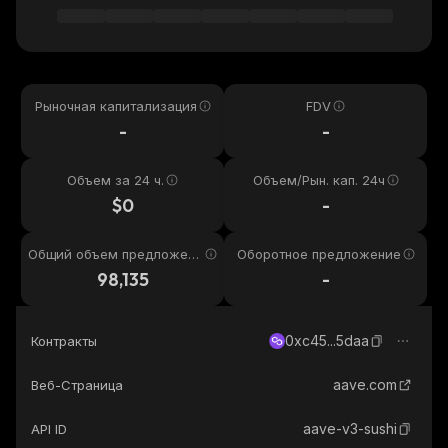
Рыночная капитализация
FDV
-
-
Объем за 24 ч.
Объем/Рын. кап. 24ч
$0
-
Общий объем предложени
Оборотное предложение
я
98,135
-
0xc45...5daa
Контракты
aave.com
Веб-Страница
aave-v3-sushi
API ID