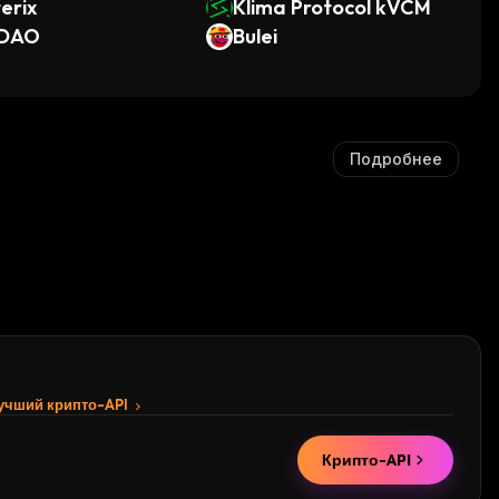
erix
Klima Protocol kVCM
DAO
Bulei
Подробнее
лучший крипто-API
Крипто-API