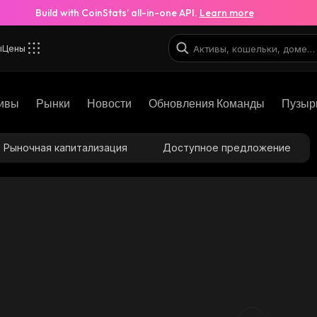
Build with CoinStats’ all-in-one API.
Learn more
ы
Цены
ивы
Рынки
Новости
Обновления Команды
Пузыр
Рыночная капитализация
Доступное предложение