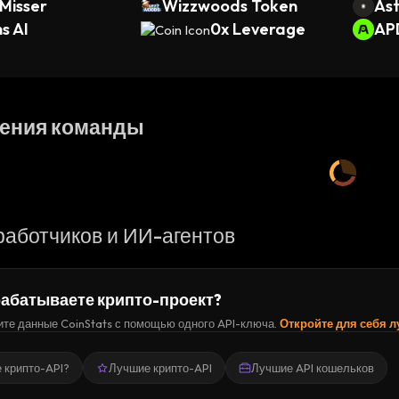
Misser
Wizzwoods Token
Ast
s AI
0x Leverage
AP
ения команды
работчиков и ИИ-агентов
абатываете крипто-проект?
те данные CoinStats с помощью одного API-ключа.
Откройте для себя 
е крипто-API?
Лучшие крипто-API
Лучшие API кошельков