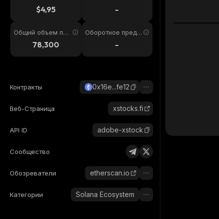
4ч
$4,95
-
Общий объем пре
Оборотное предл
дложения
ожение
78,300
-
0x16e...fe12
Контракты
xstocks.fi
Веб-Страница
adobe-xstock
API ID
Сообщество
etherscan.io
Обозреватели
Solana Ecosystem
Категории