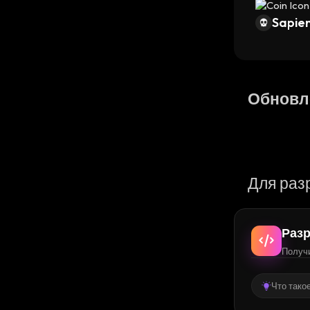
Sapien
Обновл
Для раз
Разр
Получи
Что тако