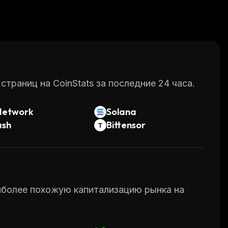
раниц на CoinStats за последние 24 часа.
Network
Solana
ash
Bittensor
аиболее похожую капитализацию рынка на