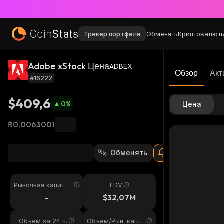
Трекер портфеля
Обменять
Криптовалют
Adobe xStock Цена
ADBEX
Обзор
Акт
#16222
$409,6
0
%
Цена
฿0,0063001
Обменять
Рыночная капитал
FDV
изация
-
$32,07M
Объем за 24 ч.
Объем/Рын. кап. 2