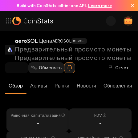
Build with CoinStats’ all-in-one API.
Learn more
aeroSOL Цена
AEROSOL
#16953
Предварительный просмотр монеты
Предварительный просмотр монеты
Обменять
Отчет
Обзор
Активы
Рынки
Новости
Обновления К
Рыночная капитализация
FDV
-
-