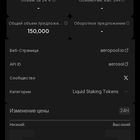
Объем за 24 ч.
Объем/Рын. кап. 24ч
-
-
Общий объем предложени
Оборотное предложение
я
150,000
-
aeropool.io
Веб-Страница
aerosol
API ID
Сообщество
Liquid Staking Tokens
Категории
Изменение цены
24H
Низкий
Высокий