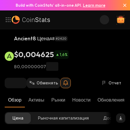
Build with CoinStats’ all-in-one API.
Learn more
Ancient8 Цена
A8
#2420
$0,004625
1,6
%
฿0,00000007
Обменять
Отчет
Обзор
Активы
Рынки
Новости
Обновления К
Цена
Рыночная капитализация
Доступное 