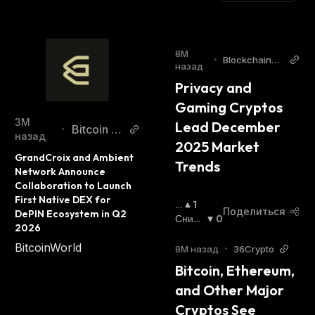
8М
•
BlockchainRe
назад
porter
Privacy and 
Gaming Cryptos 
3М
Lead December 
Bitcoin W
•
назад
2025 Market 
orld
GrandCroix and Ambient 
Trends
Network Announce 
Collaboration to Launch 
First Native DEX for 
П
1
Поделиться
DePIN Ecosystem in Q2 
О
Сниж
0
2026
В
Ающи
BitcoinWorld
Ы
Йся
:
8М назад
•
36Crypto
Ш
Bitcoin, Ethereum, 
А
and Other Major 
Ю
Щ
Cryptos See 