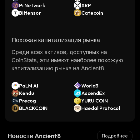
Pi Network
XRP
Bittensor
Catecoin
Похожая капитализация рынка
Среди всех активов, доступных на
CoinStats, эти имеют наиболее похожую
капитализацию рынка на Ancient8.
PaLM AI
World3
Kendu
AscendEx
Precog
YURU COIN
BLACKCOIN
Haedal Protocol
Новости Ancient8
Подробнее