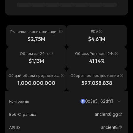
Рыночная капитализация
FDV
$2,75M
$4,61M
Объем за 24 ч.
Объем/Рын. кап. 24ч
$1,13M
41,14%
Общий объем предложени
Оборотное предложение
я
1,000,000,000
597,038,838
0x3e5...62df
Контракты
ancient8.gg
Веб-Страница
ancient8
API ID