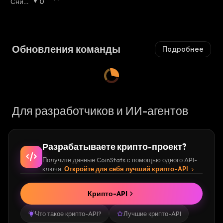
О
Сниж
0
В
Ающи
В
Ающи
Ы
Йся
:
Ы
Йся
:
Ш
Ш
А
А
Ю
Обновления команды
Подробнее
Ю
Щ
Щ
И
И
Й
Й
С
С
Я
Я
:
Для разработчиков и ИИ-агентов
:
Разрабатываете крипто-проект?
Получите данные CoinStats с помощью одного API-
ключа.
Откройте для себя лучший крипто-API
Крипто-API
Что такое крипто-API?
Лучшие крипто-API