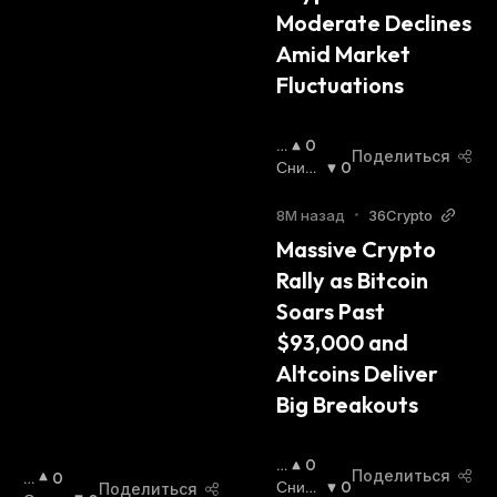
И
Moderate Declines 
Й
С
Amid Market 
Я
Fluctuations
:
П
0
Поделиться
О
Сниж
0
В
Ающи
Ы
Йся
:
8М назад
•
36Crypto
Ш
Massive Crypto 
А
Rally as Bitcoin 
Ю
Щ
Soars Past 
И
$93,000 and 
Й
С
Altcoins Deliver 
Я
Big Breakouts
:
П
0
Поделиться
П
0
О
Сниж
0
Поделиться