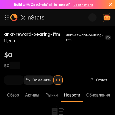
Build with CoinStats’ all-in-one API.
Learn more
ankr-reward-bearing-ftm
ankr-reward-bearing-
#0
Цена
ftm
$0
฿0
Обменять
Отчет
Обзор
Активы
Рынки
Новости
Обновления К