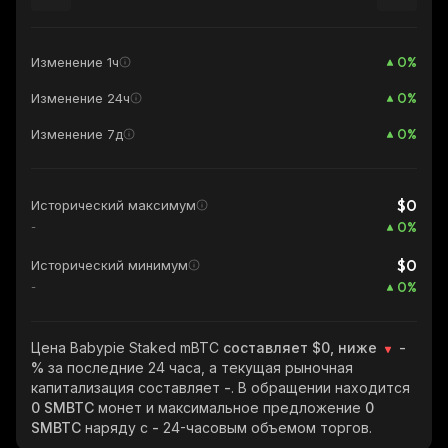
0
%
Изменение 1ч
0
%
Изменение 24ч
0
%
Изменение 7д
$0
Исторический максимум
0
%
-
$0
Исторический минимум
0
%
-
Цена Babypie Staked mBTC
составляет $0, ниже
-
%
за последние 24 часа, а текущая рыночная
капитализация составляет
-
. В обращении находится
0 SMBTC
монет и максимальное предложение
0
SMBTC
наряду с
-
24-часовым объемом торгов.