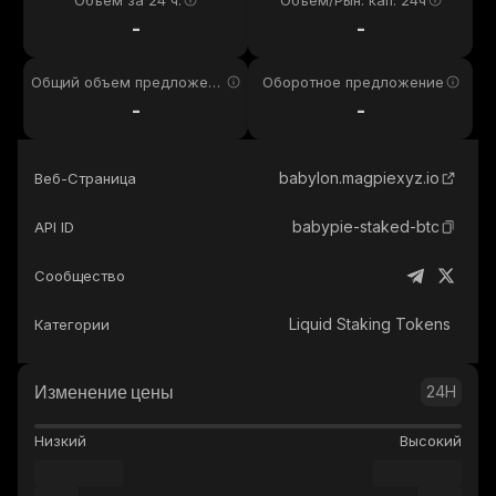
Объем за 24 ч.
Объем/Рын. кап. 24ч
-
-
Общий объем предложени
Оборотное предложение
я
-
-
babylon.magpiexyz.io
Веб-Страница
babypie-staked-btc
API ID
Сообщество
Liquid Staking Tokens
Категории
Изменение цены
24H
Низкий
Высокий