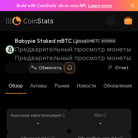
Build with CoinStats’ all-in-one API.
Learn more
Babypie Staked mBTC Цена
SMBTC
#16966
Предварительный просмотр монеты
Предварительный просмотр монеты
Обменять
Отчет
Обзор
Активы
Рынки
Новости
Обновления К
Рыночная капитализация
FDV
-
-