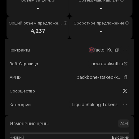
Объем за 24 ч.
Объем/Рын. кап. 24ч
-
-
Общий объем предложени
Оборотное предложение
я
4,237
-
facto...Kuji
Контракты
necropolisnft.io
Веб-Страница
backbone-staked-kujira
API ID
Сообщество
Liquid Staking Tokens
Категории
Изменение цены
24H
Низкий
Высокий