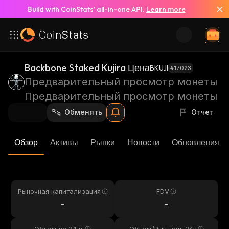
Build with CoinStats’ all-in-one API.
Learn more
Backbone Staked Kujira Цена
BKUJI
#17023
Предварительный просмотр монеты
Предварительный просмотр монеты
Обменять
Отчет
Обзор
Активы
Рынки
Новости
Обновления К
Рыночная капитализация
FDV
-
-