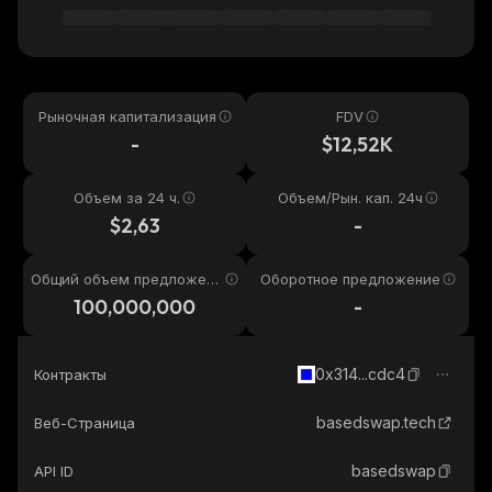
Рыночная капитализация
FDV
-
$12,52K
Объем за 24 ч.
Объем/Рын. кап. 24ч
$2,63
-
Общий объем предложени
Оборотное предложение
я
100,000,000
-
0x314...cdc4
Контракты
basedswap.tech
Веб-Страница
basedswap
API ID