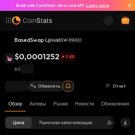
Build with CoinStats’ all-in-one API.
Learn more
BasedSwap Цена
BSW
#16322
$0,0001252
0,8
%
฿0
Обменять
Отчет
Обзор
Активы
Рынки
Новости
Обновления К
Цена
Рыночная капитализация
Доступное 