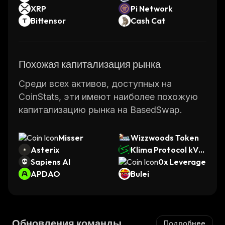
XRP
Pi Network
Bittensor
Cash Cat
Похожая капитализация рынка
Среди всех активов, доступных на
CoinStats, эти имеют наиболее похожую
капитализацию рынка на BasedSwap.
Misser
Wizzwoods Token
Asterix
Klima Protocol kVC
Sapiens AI
M
0x Leverage
APDAO
Bulei
Обновления команды
Подробнее