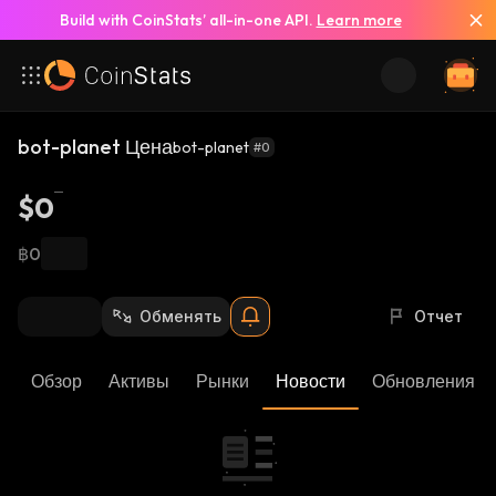
Build with CoinStats’ all-in-one API.
Learn more
bot-planet Цена
bot-planet
#0
$0
฿0
Обменять
Отчет
Обзор
Активы
Рынки
Новости
Обновления К