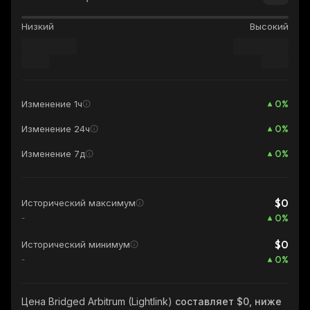
Низкий
Высокий
0
%
Изменение 1ч
0
%
Изменение 24ч
0
%
Изменение 7д
$0
Исторический максимум
0
%
-
$0
Исторический минимум
0
%
-
Цена Bridged Arbitrum (Lightlink)
составляет $0, ниже