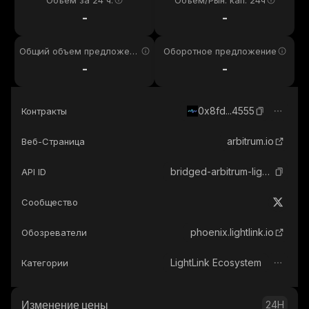
Объем за 24 ч.
Объем/Рын. кап. 24ч
-
-
Общий объем предложени
Оборотное предложение
я
-
-
0x8fd...4555
Контракты
arbitrum.io
Веб-Страница
bridged-arbitrum-lightlink
API ID
Сообщество
phoenix.lightlink.io
Обозреватели
LightLink Ecosystem
Категории
Изменение цены
24H