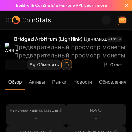
Build with CoinStats’ all-in-one API.
Learn more
Bridged Arbitrum (Lightlink) Цена
ARB.E
#17089
Предварительный просмотр монеты
Предварительный просмотр монеты
Обменять
Отчет
Обзор
Активы
Рынки
Новости
Обновления К
Рыночная капитализация
FDV
-
-