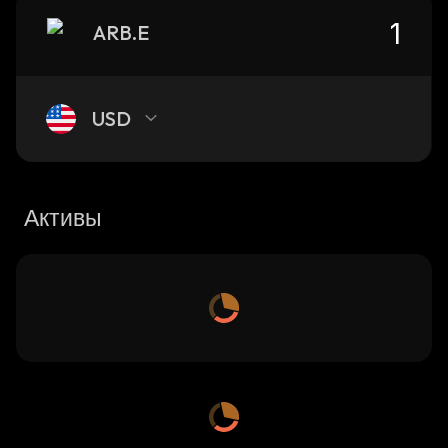
ARB.E
USD
Активы